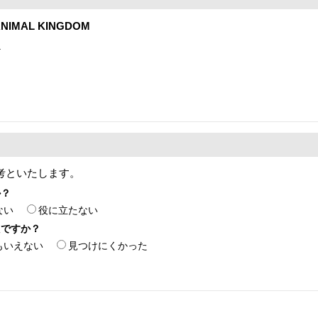
NIMAL KINGDOM
1
考といたします。
か？
ない
役に立たない
たですか？
もいえない
見つけにくかった