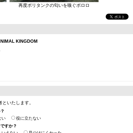
再度ポリタンクの匂いを嗅ぐポロロ
NIMAL KINGDOM
1
考といたします。
か？
ない
役に立たない
たですか？
もいえない
見つけにくかった