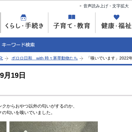
このページの本文へ移動
音声読み上げ・文字拡大
化
ポロロ日和 with 時々寒帯動物たち
「嗅いでいます」2022年
9月19日
クからおやつ以外の匂いがするのか、
クの匂いを嗅いでいました。