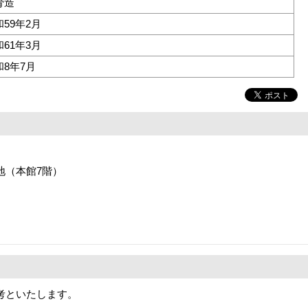
骨造
59年2月
61年3月
和8年7月
番地（本館7階）
考といたします。