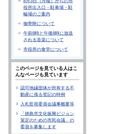
8月3日（月曜）からの市
役所出入口・駐車場・駐
輪場のご案内
御寄附について
午前8時と午後8時に放送
される音楽について
市役所の食堂について
このページを見ている人はこ
んなページも見ています
認可地縁団体が所有する不
動産に係る登記の特例
入札監視委員会議事概要等
「徳島市文化振興ビジョン
策定のための市民会議」の
委員を募集します