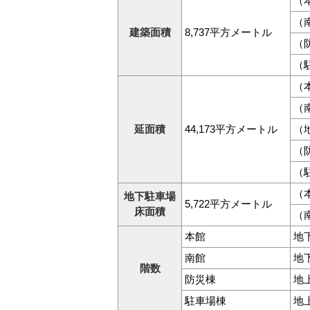
（本
（南
建築面積
8,737平方メートル
（
（
（本
（南
延面積
44,173平方メートル
（
（
（
（本
地下駐車場
5,722平方メートル
床面積
（南
本館
地
南館
地
階数
防災棟
地
駐車場棟
地