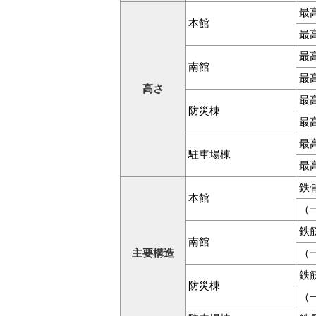
最
本館
最
最
南館
最
高さ
最
防災棟
最
最
駐車場棟
最
鉄
本館
（
鉄
南館
主要構造
（
鉄
防災棟
（