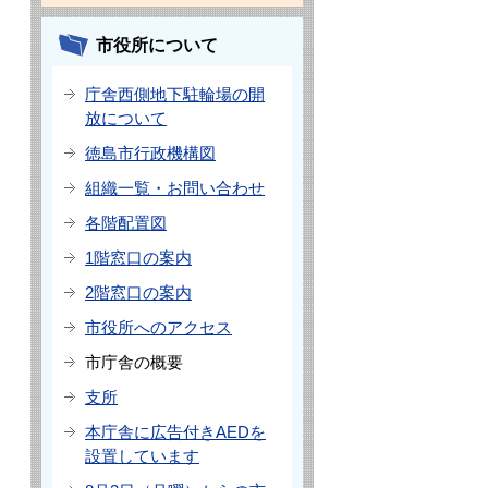
市役所について
庁舎西側地下駐輪場の開
放について
徳島市行政機構図
組織一覧・お問い合わせ
各階配置図
1階窓口の案内
2階窓口の案内
市役所へのアクセス
市庁舎の概要
支所
本庁舎に広告付きAEDを
設置しています