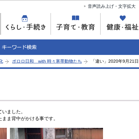
このページの本文へ移動
音声読み上げ・文字拡大
化
ポロロ日和 with 時々寒帯動物たち
「違い」2020年9月21日
ていました。
たまま背中がかける事です。