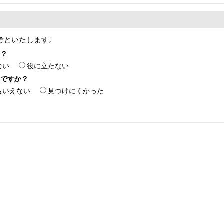
考といたします。
か？
ない
役に立たない
たですか？
もいえない
見つけにくかった