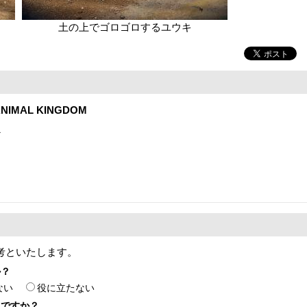
土の上でゴロゴロするユウキ
NIMAL KINGDOM
1
考といたします。
か？
ない
役に立たない
たですか？