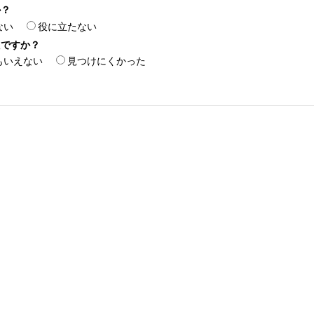
か？
ない
役に立たない
たですか？
もいえない
見つけにくかった