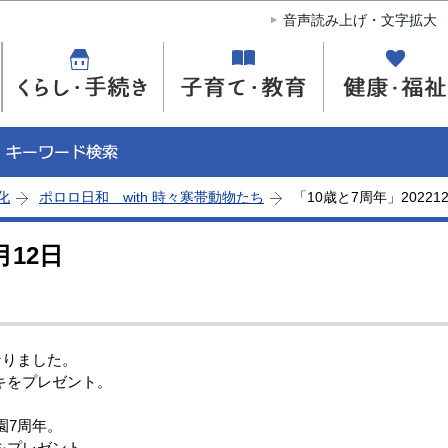
このページの本文へ移動
音声読み上げ・文字拡大
化
ポロロ日和 with 時々寒帯動物たち
「10歳と7周年」20221
月12日
なりました。
キをプレゼント。
園7周年。
をプレゼント。