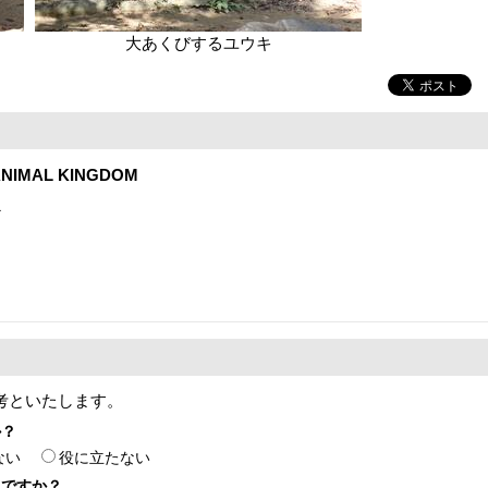
大あくびするユウキ
NIMAL KINGDOM
1
考といたします。
か？
ない
役に立たない
たですか？