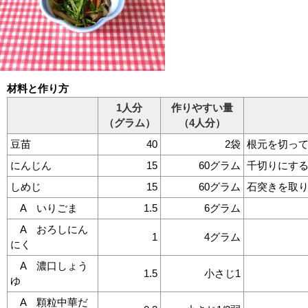
材料と作り方
1人分
作りやすい量
（グラム）
（4人分）
豆苗
40
2袋
根元を切って
にんじん
15
60グラム
千切りにす
しめじ
15
60グラム
石突きを取
A いりごま
1.5
6グラム
A おろしにん
1
4グラム
にく
A 濃口しょう
1.5
小さじ1
ゆ
A 顆粒中華だ