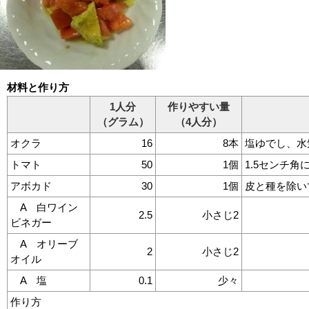
材料と作り方
1人分
作りやすい量
（グラム）
（4人分）
オクラ
16
8本
塩ゆでし、水
トマト
50
1個
1.5センチ角
アボカド
30
1個
皮と種を除い
A 白ワイン
2.5
小さじ2
ビネガー
A オリーブ
2
小さじ2
オイル
A 塩
0.1
少々
作り方