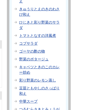
え
きゅうりとえのきのわさ
び和え
ひじきと彩り野菜のサラ
ダ
トマトとなすの洋風煮
コブサラダ
ゴーヤの酢の物
野菜のポタージュ
キャベツときのこのカレ
ー炒め
彩り野菜のレモン蒸し
豆苗ともやしのさっぱり
和え
中華スープ
つるむらさきとみょうが