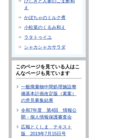
ひじきと人参のごま酢和
え
かぼちゃのミルク煮
小松菜のくるみ和え
ラタトゥイユ
シャカシャカサラダ
このページを見ている人はこ
んなページも見ています
一般廃棄物中間処理施設整
備基本計画改定版（素案）
の意見募集結果
令和7年度 第4回 情報公
開・個人情報保護審査会
広報とくしま テキスト
版 2019年7月15日号