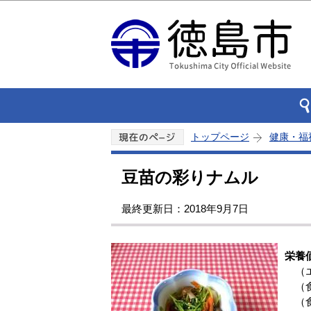
トップページ
健康・福
豆苗の彩りナムル
最終更新日：2018年9月7日
栄養
（エ
（食
（