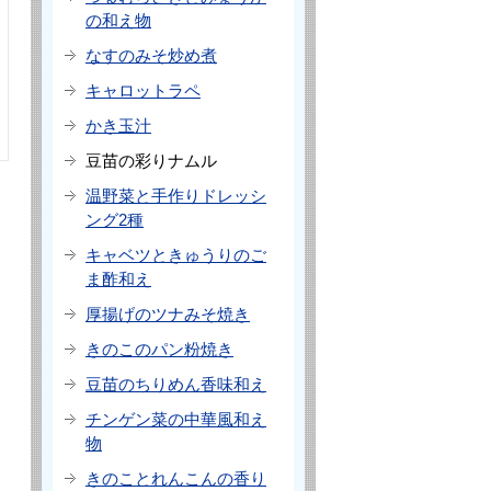
の和え物
なすのみそ炒め煮
キャロットラペ
かき玉汁
豆苗の彩りナムル
温野菜と手作りドレッシ
ング2種
キャベツときゅうりのご
ま酢和え
厚揚げのツナみそ焼き
きのこのパン粉焼き
豆苗のちりめん香味和え
チンゲン菜の中華風和え
物
きのことれんこんの香り