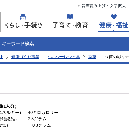
このページの本文へ移動
音声読み上げ・文字拡大
祉
健康づくり事業
ヘルシーレシピ集
副菜
豆苗の彩りナ
価(1人分）
ネルギー） 40キロカロリー
物繊維） 2.5グラム
食塩） 0.3グラム