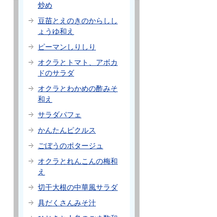
炒め
豆苗とえのきのからしし
ょうゆ和え
ピーマンしりしり
オクラとトマト、アボカ
ドのサラダ
オクラとわかめの酢みそ
和え
サラダパフェ
かんたんピクルス
ごぼうのポタージュ
オクラとれんこんの梅和
え
切干大根の中華風サラダ
具だくさんみそ汁