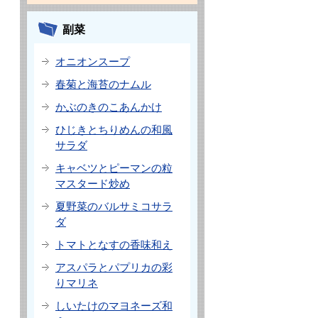
副菜
オニオンスープ
春菊と海苔のナムル
かぶのきのこあんかけ
ひじきとちりめんの和風
サラダ
キャベツとピーマンの粒
マスタード炒め
夏野菜のバルサミコサラ
ダ
トマトとなすの香味和え
アスパラとパプリカの彩
りマリネ
しいたけのマヨネーズ和