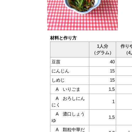
材料と作り方
1人分
作り
（グラム）
（4
豆苗
40
にんじん
15
しめじ
15
A いりごま
1.5
A おろしにん
1
にく
A 濃口しょう
1.5
ゆ
A 顆粒中華だ