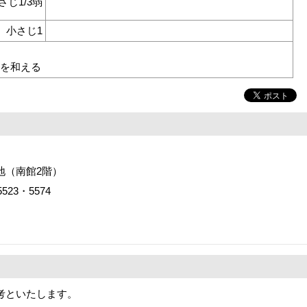
さじ1/3弱
小さじ1
Aを和える
番地（南館2階）
523・5574
考といたします。