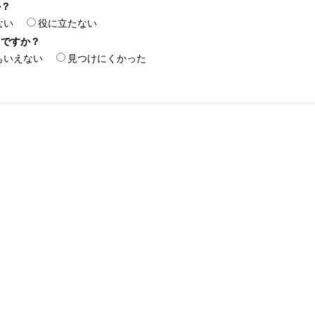
か？
ない
役に立たない
たですか？
もいえない
見つけにくかった