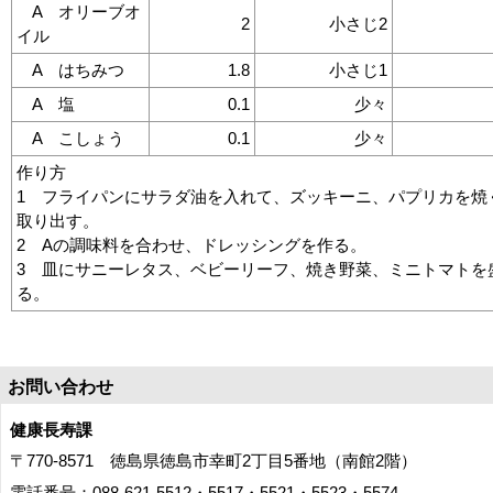
A オリーブオ
2
小さじ2
イル
A はちみつ
1.8
小さじ1
A 塩
0.1
少々
A こしょう
0.1
少々
作り方
1 フライパンにサラダ油を入れて、ズッキーニ、パプリカを焼
取り出す。
2 Aの調味料を合わせ、ドレッシングを作る。
3 皿にサニーレタス、ベビーリーフ、焼き野菜、ミニトマトを
る。
お問い合わせ
健康長寿課
〒770-8571 徳島県徳島市幸町2丁目5番地（南館2階）
電話番号：088-621-5512・5517・5521・5523・5574