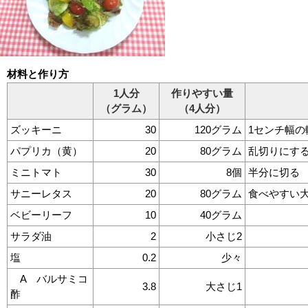
材料と作り方
1人分
作りやすい量
（グラム）
（4人分）
ズッキーニ
30
120グラム
1センチ幅
パプリカ（黄）
20
80グラム
乱切りにす
ミニトマト
30
8個
半分に切る
サニーレタス
20
80グラム
食べやすい
ベビーリーフ
10
40グラム
サラダ油
2
小さじ2
塩
0.2
少々
A バルサミコ
3.8
大さじ1
酢