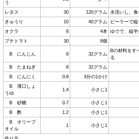
う
レタス
30
120グラム
水洗いし、食
きゅうり
10
40グラム
ピーラーで縦
オクラ
8
4本
ゆでで、縦半
プチトマト
30
8個
Bの材料をす
B にんじん
8
32グラム
る
B たまねぎ
8
32グラム
B にんにく
0.8
3分の1かけ
B 薄口しょ
1.4
小さじ1
うゆ
B 砂糖
0.7
小さじ1
B 酢
1.2
小さじ1
B オリーブ
1
小さじ1
オイル
作り方