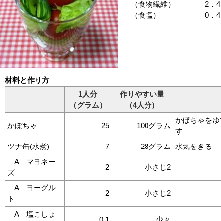
（食物繊維） 2．4
（食塩） 0．4グ
材料と作り方
1人分
作りやすい量
（グラム）
（4人分）
かぼちゃをゆ
かぼちゃ
25
100グラム
す
ツナ缶(水煮)
7
28グラム
水気をきる
A マヨネー
2
小さじ2
ズ
A ヨーグル
2
小さじ2
ト
A 塩こしょ
0.1
少々