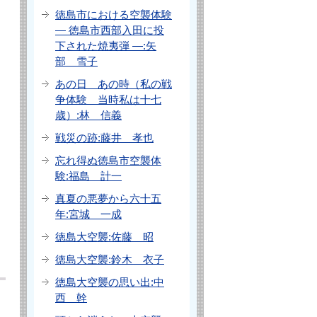
徳島市における空襲体験
― 徳島市西部入田に投
下された焼夷弾 ―:矢
部 雪子
あの日 あの時（私の戦
争体験 当時私は十七
歳）:林 信義
戦災の跡:藤井 孝也
忘れ得ぬ徳島市空襲体
験:福島 計一
真夏の悪夢から六十五
年:宮城 一成
徳島大空襲:佐藤 昭
徳島大空襲:鈴木 衣子
徳島大空襲の思い出:中
西 幹