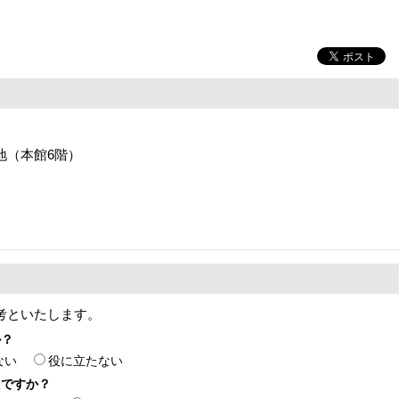
番地（本館6階）
考といたします。
か？
ない
役に立たない
たですか？