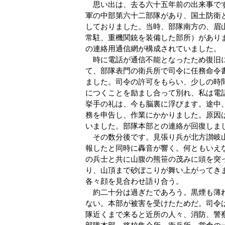
思い出は、去る六十五年前の出来事です
軍の中部第六十二部隊があり、国土防衛
しておりました。当時、部隊南方の、眉
常駐、重機関銃を装備した部所）があり
の連絡用通信網が構成されていました。
時に電話が通信不能となったため復旧に
て、部隊表門の衛兵所で司令に任務命令
ました。司令の許可をもらい、少しの時
につくことを励まし合って別れ、私は電
挙手の礼は、今も脳裏に浮びます。途中
務を申告し、作業にかかりました。原因
いました。部隊本部との連絡が回復しま
その数分後です。見張り兵が北方讃岐山
報したと同時に轟音が響く。何ともいえ
の兵士と共に山腹の熊笹の茂みに頭を突
り、山頂まで砂ぼこりが舞い上がってき
各々顔を見合わせ語り合う。
約二十分は過ぎたであろう。黒煙も薄れ
ない。本部が被害を受けたためだ。司令
隊近くまで来ると近所の人々、消防、警