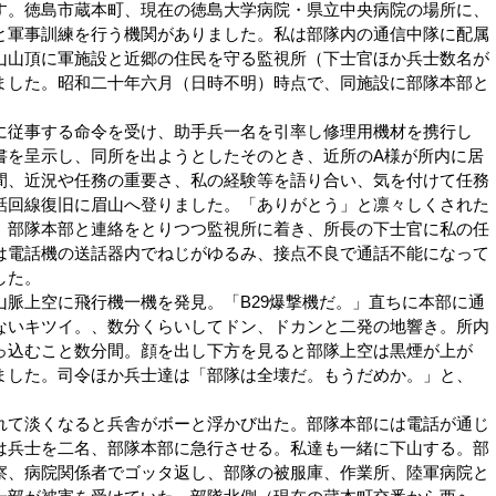
。徳島市蔵本町、現在の徳島大学病院・県立中央病院の場所に、
と軍事訓練を行う機関がありました。私は部隊内の通信中隊に配属
山山頂に軍施設と近郷の住民を守る監視所（下士官ほか兵士数名が
ました。昭和二十年六月（日時不明）時点で、同施設に部隊本部と
従事する命令を受け、助手兵一名を引率し修理用機材を携行し
書を呈示し、同所を出ようとしたそのとき、近所のA様が所内に居
間、近況や任務の重要さ、私の経験等を語り合い、気を付けて任務
話回線復旧に眉山へ登りました。「ありがとう」と凛々しくされた
、部隊本部と連絡をとりつつ監視所に着き、所長の下士官に私の任
は電話機の送話器内でねじがゆるみ、接点不良で通話不能になって
した。
脈上空に飛行機一機を発見。「B29爆撃機だ。」直ちに本部に通
ないキツイ。、数分くらいしてドン、ドカンと二発の地響き。所内
っ込むこと数分間。顔を出し下方を見ると部隊上空は黒煙が上が
ました。司令ほか兵士達は「部隊は全壊だ。もうだめか。」と、
て淡くなると兵舎がボーと浮かび出た。部隊本部には電話が通じ
は兵士を二名、部隊本部に急行させる。私達も一緒に下山する。部
察、病院関係者でゴッタ返し、部隊の被服庫、作業所、陸軍病院と