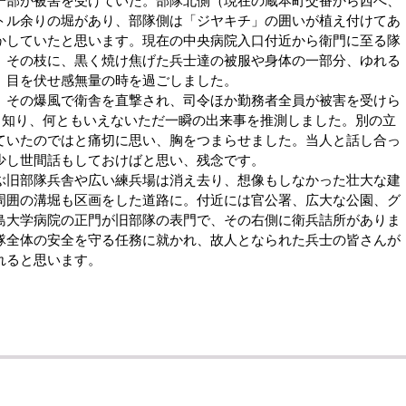
一部が被害を受けていた。部隊北側（現在の蔵本町交番から西へ、
トル余りの堀があり、部隊側は「ジヤキチ」の囲いが植え付けてあ
かしていたと思います。現在の中央病院入口付近から衛門に至る隊
、その枝に、黒く焼け焦げた兵士達の被服や身体の一部分、ゆれる
。目を伏せ感無量の時を過ごしました。
その爆風で衛舎を直撃され、司令ほか勤務者全員が被害を受けら
と知り、何ともいえないただ一瞬の出来事を推測しました。別の立
ていたのではと痛切に思い、胸をつまらせました。当人と話し合っ
少し世間話もしておけばと思い、残念です。
旧部隊兵舎や広い練兵場は消え去り、想像もしなかった壮大な建
周囲の溝堀も区画をした道路に。付近には官公署、広大な公園、グ
島大学病院の正門が旧部隊の表門で、その右側に衛兵詰所がありま
隊全体の安全を守る任務に就かれ、故人となられた兵士の皆さんが
れると思います。