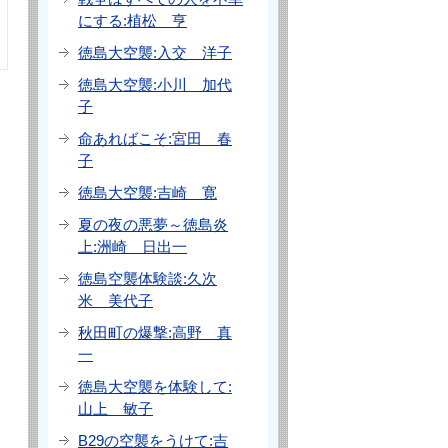
にする:植松 亨
徳島大空襲:入交 洋子
徳島大空襲:小川 加代
子
命あればこそ:宮田 春
子
徳島大空襲:吉崎 寛
夏の夜の悪夢～徳島炎
上:洲崎 日出一
徳島空襲体験談:久次
米 美代子
秋田町の爆撃:高野 真
一
徳島大空襲を体験して:
山上 敏子
B29の空襲をうけて:吉