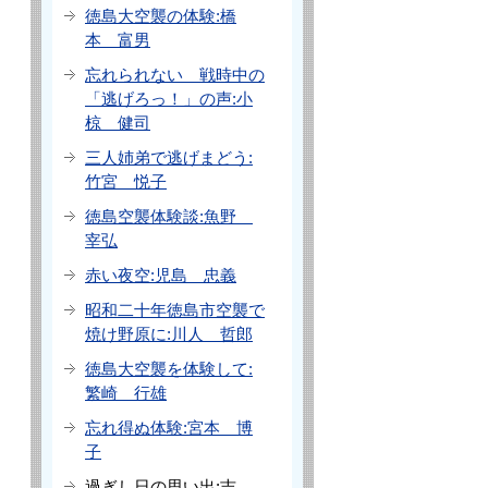
徳島大空襲の体験:橋
本 富男
忘れられない 戦時中の
「逃げろっ！」の声:小
椋 健司
三人姉弟で逃げまどう:
竹宮 悦子
徳島空襲体験談:魚野
宰弘
赤い夜空:児島 忠義
昭和二十年徳島市空襲で
焼け野原に:川人 哲郎
徳島大空襲を体験して:
繁崎 行雄
忘れ得ぬ体験:宮本 博
子
過ぎし日の思い出:吉