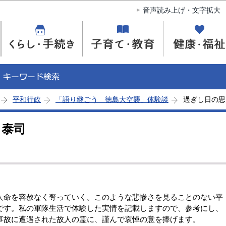
このページの本文へ移動
音声読み上げ・文字拡大
平和行政
「語り継ごう 徳島大空襲」体験談
過ぎし日の思
 泰司
命を容赦なく奪っていく。このような悲惨さを見ることのない平
です。私の軍隊生活で体験した実情を記載しますので、参考にし、
事故に遭遇された故人の霊に、謹んで哀悼の意を捧げます。