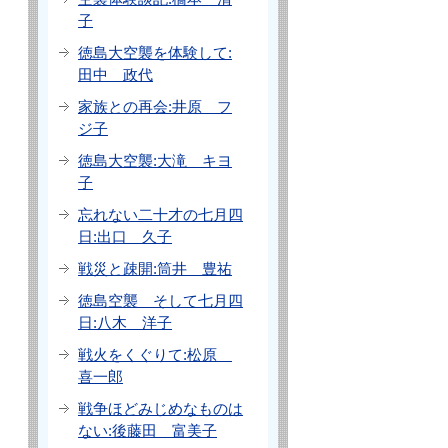
子
徳島大空襲を体験して:
田中 政代
家族との再会:井原 フ
ジ子
徳島大空襲:大滝 キヨ
子
忘れない二十才の七月四
日:出口 久子
戦災と疎開:筒井 豊祐
徳島空襲 そして七月四
日:八木 洋子
戦火をくぐりて:松原
喜一郎
戦争ほどみじめなものは
ない:後藤田 富美子