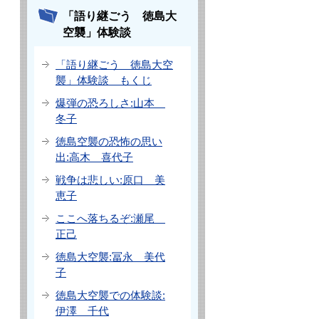
「語り継ごう 徳島大
空襲」体験談
「語り継ごう 徳島大空
襲」体験談 もくじ
爆弾の恐ろしさ:山本
冬子
徳島空襲の恐怖の思い
出:高木 喜代子
戦争は悲しい:原口 美
恵子
ここへ落ちるぞ:瀬尾
正己
徳島大空襲:冨永 美代
子
徳島大空襲での体験談:
伊澤 千代