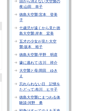
頭から消えない大空襲の
夜:山田 幸子
徳島大空襲:宮本 登美
子
七歳児が遠くから見た徳
島大空襲:岸本 宏美
五才の少女が見た大空
襲:坂本 裕子
徳島大空襲:平野 明彦
壕に逃れて:古川 祥介
大空襲と母:岡田 ゆき
え
忘れられない日 記憶を
たどって:布川 ヒサ子
徳島大空襲にまつわる体
験談:河野 勇
戦争はすべての人を不幸