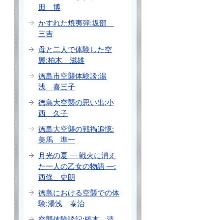
田 博
かすれた焼夷弾:坂部
三吉
母と二人で体験した空
襲:柏木 滋雄
徳島市空襲体験談:湯
浅 喜三子
徳島大空襲の思い出:小
西 久子
徳島大空襲の戦禍追憶:
美馬 準一
月光の夏 ― 戦火に消え
た一人の乙女の物語 ―:
西條 史朗
徳島における空襲での体
験:湯浅 泰治
空襲体験談記:橋本 清