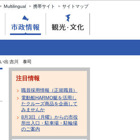
Multilingual
携帯サイト
サイトマップ
い出:吉川 泰司
注目情報
職員採用情報（正規職員）
電動船HARMO艇を活用し
たクルーズ商品を企画して
みませんか
8月3日（月曜）からの市役
所出入口・駐車場・駐輪場
のご案内