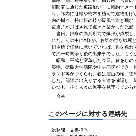
部隊本部、将校集会所、衛兵所、営倉の
消防署に通じた道路沿い）に幅約一メー
り、隊内には松や樹木を植えて建物をぼ
内の樹々、特に松の枝が爆風で吹き飛び
皮膚片が飛ばされて点々と架かった光影
当日、部隊の衛兵所前で爆弾が炸裂し、
れた。その中にA様が。お気の毒な戦死
硝場所で任務に就いていれば、難を免れ
て約一時間余り後の出来事でした。もう
昭和、平成と変革した今日。昔をしのぶ
築物、徳島大学病院や中央病院ができ、
ランド等がつくられ、春は眉山の桜。徳
した。部隊に出入りする人達を確認し、
いつも、往く人々の無事を見守っていら
合掌
このページに対する連絡先
総務課 文書担当