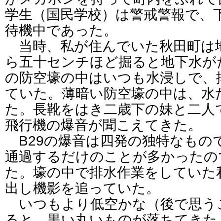
学生（国民学校）は警戒警報で、
待機中であった。
当時、私が住んでいた秋田町は
ら五十センチほど掘ると地下水が
の防空壕の中はいつも水浸しで、
ていた。薄暗い防空壕の中は、水
た。長靴をはき二歳下の妹と二人
飛行機の爆音が聞こえてきた。
B29の爆音は四発の独特なもの
通過するだけのことが多かったの
た。壕の中で排水作業をしていた
出し機影を追っていた。
いつもより低空かな（後で思う
ると、黒い丸いものが落ちてきた