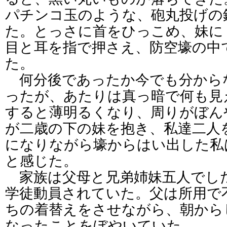
パチンコ玉のような、砲丸投げの
た。とっさに首をひっこめ、妹に
目と耳を指で押さえ、防空壕の中
た。
何分後であったか今でも分から
ったが、あたりは真っ暗で何も見
すると薄明るくなり、周りがぼん
が二歳の下の妹を抱き、私達二人
になりながら壕からはい出した私
と感じた。
家族は父母と兄弟姉妹五人でし
学徒動員されていた。父は所用で
ちの着替えをさせながら、朝から
なったことをぼやいていた。