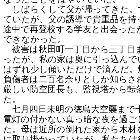
しばらくして父が帰ってきた。
ていたが、父の誘導で貴重品を持
途中で再登校する学友と出会った
できなかった。
被害は秋田町一丁目から三丁目
ったが、私の家は奥に引っ込んで
はずれ少し傾いただけで済んだ。
負傷者は二百名余りとしか知らさ
厳しい防空団長も、監視塔から転
た。
七月四日未明の徳島大空襲まで
電灯の付かない真っ暗な夜を過ご
た。母は近所の倒れた家から木材
に取り掛かっていたが、私たちは