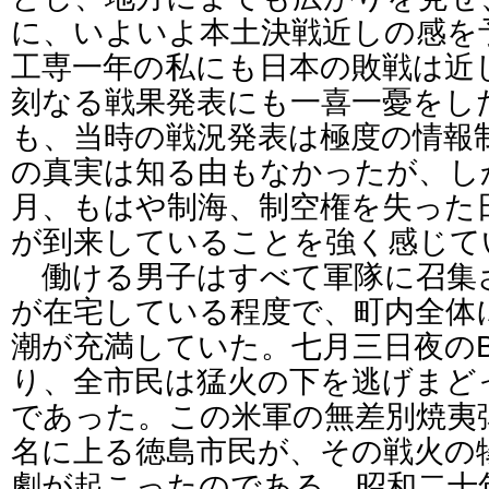
に、いよいよ本土決戦近しの感を
工専一年の私にも日本の敗戦は近
刻なる戦果発表にも一喜一憂をし
も、当時の戦況発表は極度の情報
の真実は知る由もなかったが、し
月、もはや制海、制空権を失った
が到来していることを強く感じて
働ける男子はすべて軍隊に召集
が在宅している程度で、町内全体
潮が充満していた。七月三日夜のB
り、全市民は猛火の下を逃げまど
であった。この米軍の無差別焼夷
名に上る徳島市民が、その戦火の
劇が起こったのである。昭和二十