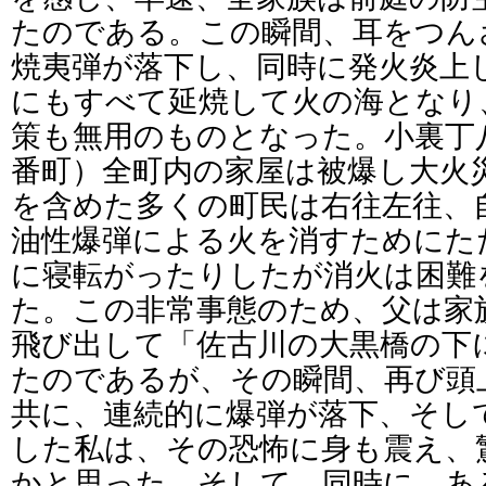
たのである。この瞬間、耳をつん
焼夷弾が落下し、同時に発火炎上
にもすべて延焼して火の海となり
策も無用のものとなった。小裏丁
番町）全町内の家屋は被爆し大火
を含めた多くの町民は右往左往、
油性爆弾による火を消すためにた
に寝転がったりしたが消火は困難
た。この非常事態のため、父は家
飛び出して「佐古川の大黒橋の下
たのであるが、その瞬間、再び頭
共に、連続的に爆弾が落下、そし
した私は、その恐怖に身も震え、
かと思った。そして、同時に、あ