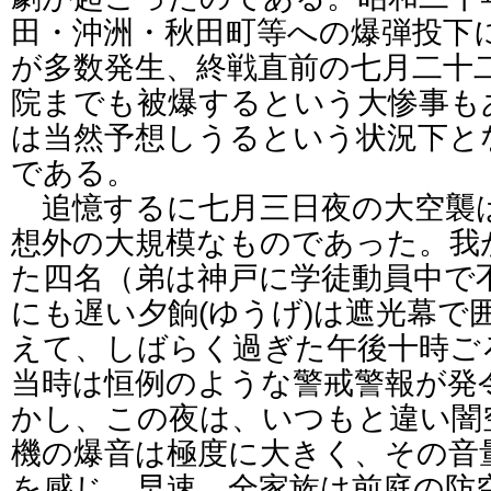
田・沖洲・秋田町等への爆弾投下
が多数発生、終戦直前の七月二十
院までも被爆するという大惨事も
は当然予想しうるという状況下と
である。
追憶するに七月三日夜の大空襲は
想外の大規模なものであった。我
た四名（弟は神戸に学徒動員中で
にも遅い夕餉(ゆうげ)は遮光幕で
えて、しばらく過ぎた午後十時ご
当時は恒例のような警戒警報が発
かし、この夜は、いつもと違い闇
機の爆音は極度に大きく、その音
を感じ、早速、全家族は前庭の防