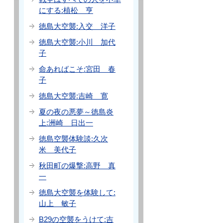
にする:植松 亨
徳島大空襲:入交 洋子
徳島大空襲:小川 加代
子
命あればこそ:宮田 春
子
徳島大空襲:吉崎 寛
夏の夜の悪夢～徳島炎
上:洲崎 日出一
徳島空襲体験談:久次
米 美代子
秋田町の爆撃:高野 真
一
徳島大空襲を体験して:
山上 敏子
B29の空襲をうけて:吉