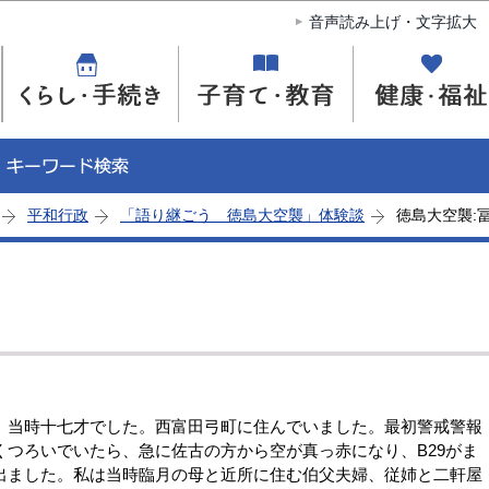
このページの本文へ移動
音声読み上げ・文字拡大
平和行政
「語り継ごう 徳島大空襲」体験談
徳島大空襲:
当時十七才でした。西富田弓町に住んでいました。最初警戒警報
つろいでいたら、急に佐古の方から空が真っ赤になり、B29がま
出ました。私は当時臨月の母と近所に住む伯父夫婦、従姉と二軒屋