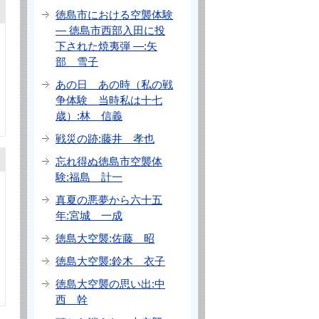
徳島市における空襲体験
― 徳島市西部入田に投
下された焼夷弾 ―:矢
部 雪子
あの日 あの時（私の戦
争体験 当時私は十七
歳）:林 信義
戦災の跡:藤井 孝也
忘れ得ぬ徳島市空襲体
験:福島 計一
真夏の悪夢から六十五
年:宮城 一成
徳島大空襲:佐藤 昭
徳島大空襲:鈴木 衣子
徳島大空襲の思い出:中
西 幹