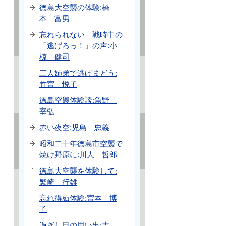
徳島大空襲の体験:橋
本 富男
忘れられない 戦時中の
「逃げろっ！」の声:小
椋 健司
三人姉弟で逃げまどう:
竹宮 悦子
徳島空襲体験談:魚野
宰弘
赤い夜空:児島 忠義
昭和二十年徳島市空襲で
焼け野原に:川人 哲郎
徳島大空襲を体験して:
繁崎 行雄
忘れ得ぬ体験:宮本 博
子
過ぎし日の思い出:吉