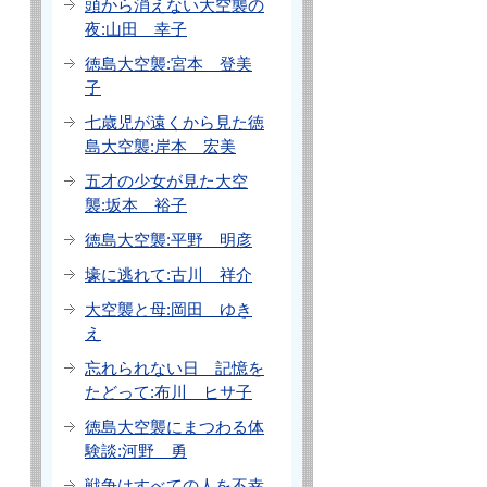
頭から消えない大空襲の
夜:山田 幸子
徳島大空襲:宮本 登美
子
七歳児が遠くから見た徳
島大空襲:岸本 宏美
五才の少女が見た大空
襲:坂本 裕子
徳島大空襲:平野 明彦
壕に逃れて:古川 祥介
大空襲と母:岡田 ゆき
え
忘れられない日 記憶を
たどって:布川 ヒサ子
徳島大空襲にまつわる体
験談:河野 勇
戦争はすべての人を不幸