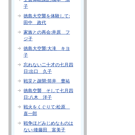
子
徳島大空襲を体験して:
田中 政代
家族との再会:井原 フ
ジ子
徳島大空襲:大滝 キヨ
子
忘れない二十才の七月四
日:出口 久子
戦災と疎開:筒井 豊祐
徳島空襲 そして七月四
日:八木 洋子
戦火をくぐりて:松原
喜一郎
戦争ほどみじめなものは
ない:後藤田 富美子