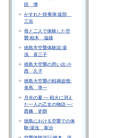
田 博
かすれた焼夷弾:坂部
三吉
母と二人で体験した空
襲:柏木 滋雄
徳島市空襲体験談:湯
浅 喜三子
徳島大空襲の思い出:小
西 久子
徳島大空襲の戦禍追憶:
美馬 準一
月光の夏 ― 戦火に消え
た一人の乙女の物語 ―:
西條 史朗
徳島における空襲での体
験:湯浅 泰治
空襲体験談記:橋本 清