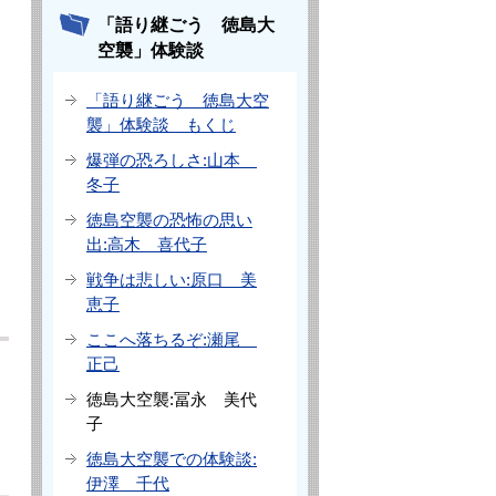
「語り継ごう 徳島大
空襲」体験談
「語り継ごう 徳島大空
襲」体験談 もくじ
爆弾の恐ろしさ:山本
冬子
徳島空襲の恐怖の思い
出:高木 喜代子
戦争は悲しい:原口 美
恵子
ここへ落ちるぞ:瀬尾
正己
徳島大空襲:冨永 美代
子
徳島大空襲での体験談:
伊澤 千代