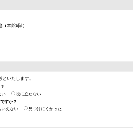
番地（本館6階）
考といたします。
か？
ない
役に立たない
たですか？
もいえない
見つけにくかった