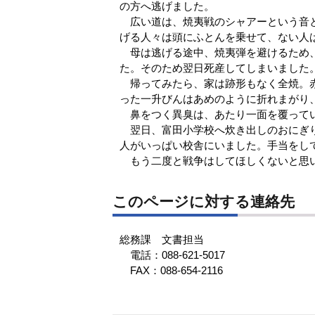
の方へ逃げました。
広い道は、焼夷戦のシャアーという音と
げる人々は頭にふとんを乗せて、ない人
母は逃げる途中、焼夷弾を避けるため、
た。そのため翌日死産してしまいました
帰ってみたら、家は跡形もなく全焼。赤
った一升びんはあめのように折れまがり
鼻をつく異臭は、あたり一面を覆って
翌日、富田小学校へ炊き出しのおにぎり
人がいっぱい校舎にいました。手当をし
もう二度と戦争はしてほしくないと思
このページに対する連絡先
総務課 文書担当
電話：088-621-5017
FAX：088-654-2116