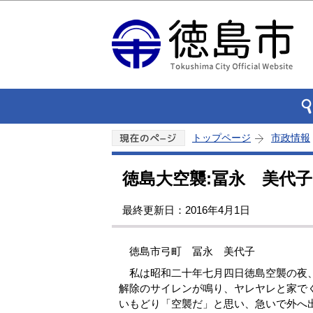
トップページ
市政情報
徳島大空襲:冨永 美代子
最終更新日：2016年4月1日
徳島市弓町 冨永 美代子
私は昭和二十年七月四日徳島空襲の夜、
解除のサイレンが鳴り、ヤレヤレと家でく
いもどり「空襲だ」と思い、急いで外へ