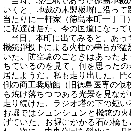
当時、現在地であった徳島地裁
いくと、地裁の木製板塀に沿って
当たりに一軒家（徳島本町一丁目
に私達は居た。今の国道になって
当日、本町に出てみると、あっ
機銃弾投下による火柱の轟音が猛
いた。防空壕のごときはあったよ
ちているのを見て、何を思ったの
居たようだ。私も走り出した。門
側の商工奨励館（旧徳島医専の仮
も焼け落ちつつある光景を見なが
走り続けた。ラジオ塔の下の短い
お堀ではシュンシュンと機銃の火
げていた。お堀にかかる石の橋も