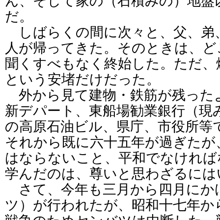
ん、そして家の（石積みの）地盤
だ。
しばらくの間に次々と、父、弟
人が帰ってきた。そのときは、ど
聞くすべもなく終始した。ただ、
という安堵だけだった。
外から見て建物・鉄筋が残った
新デパート、東船場勧業銀行（現
の高原石油ビル、県庁、市役所等
それから既に六十五年が過ぎたが
はならないこと、平和でなければ
学んだのは、尊いと思わざるには
さて、今年も三月から四月にか
ツ）が行われたが、昭和十七年か