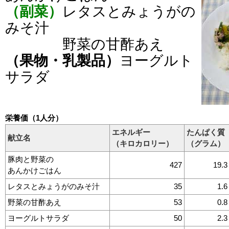
（副菜）
レタスとみょうがの
みそ汁
野菜の甘酢あえ
（果物・乳製品）
ヨーグルト
サラダ
栄養価（1人分）
エネルギー
たんぱく質
献立名
（キロカロリー）
（グラム）
豚肉と野菜の
427
19.3
あんかけごはん
レタスとみょうがのみそ汁
35
1.6
野菜の甘酢あえ
53
0.8
ヨーグルトサラダ
50
2.3