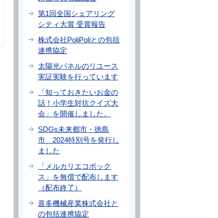
第1回全国シェアリング
シティ大賞 受賞報告
株式会社PoliPoliとの包括
連携協定
太陽光パネルのリユース
実証実験を行っています
「知っておきたいお金の
話！小学生対抗クイズ大
会」を開催しました。
SDGs未来都市・徳島
市 2024特別号を発行し
ました
「メルカリエコボック
ス」を無償で配布します
（配布終了）
喜多機械産業株式会社と
の包括連携協定