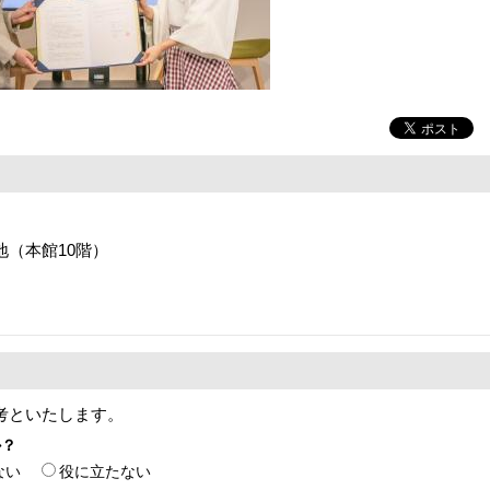
番地（本館10階）
考といたします。
か？
ない
役に立たない