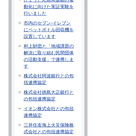
動化に向けた実証実験を
行いました
市内のセブン-イレブン
にペットボトル回収機を
設置しています
村上財団と「地域課題の
解決に取り組む民間団体
の活動支援」で連携しま
す
株式会社阿波銀行との包
括連携協定
株式会社徳島大正銀行と
の包括連携協定
イオン株式会社との包括
連携協定
三井住友海上火災保険株
式会社との包括連携協定