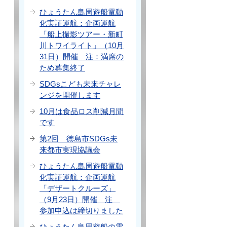
ひょうたん島周遊船電動
化実証運航：企画運航
「船上撮影ツアー・新町
川トワイライト」（10月
31日）開催 注：満席の
ため募集終了
SDGsこども未来チャレ
ンジを開催します
10月は食品ロス削減月間
です
第2回 徳島市SDGs未
来都市実現協議会
ひょうたん島周遊船電動
化実証運航：企画運航
「デザートクルーズ」
（9月23日）開催 注
参加申込は締切りました
ひょうたん島周遊船の電