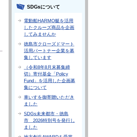
SDGsについて
電動船HARMO艇を活用
したクルーズ商品を企画
してみませんか
徳島市クローズドマート
活用パートナー企業を募
集しています
（令和8年8月末募集締
切）寄付基金「Policy
Fund」を活用した企画募
集について
車いすを御寄贈いただき
ました
SDGs未来都市・徳島
市 2026特別号を発行し
ました
地方創生AWARDを受賞