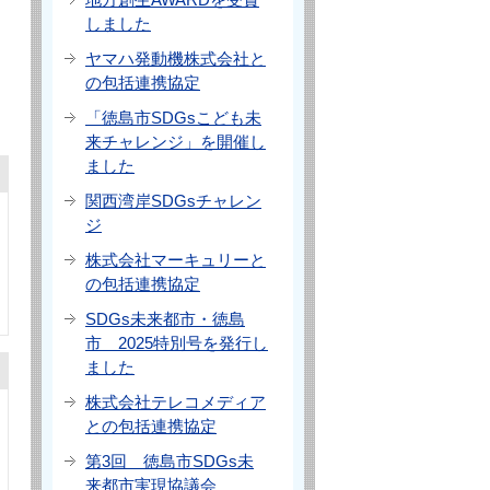
しました
ヤマハ発動機株式会社と
の包括連携協定
「徳島市SDGsこども未
来チャレンジ」を開催し
ました
関西湾岸SDGsチャレン
ジ
株式会社マーキュリーと
の包括連携協定
SDGs未来都市・徳島
市 2025特別号を発行し
ました
株式会社テレコメディア
との包括連携協定
第3回 徳島市SDGs未
来都市実現協議会