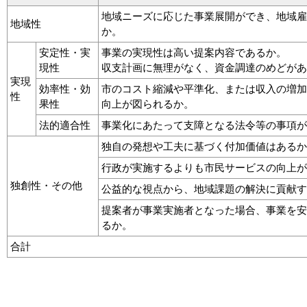
地域ニーズに応じた事業展開ができ、地域雇
地域性
か。
安定性・実
事業の実現性は高い提案内容であるか。
現性
収支計画に無理がなく、資金調達のめどがあ
実現
効率性・効
市のコスト縮減や平準化、または収入の増加
性
果性
向上が図られるか。
法的適合性
事業化にあたって支障となる法令等の事項が
独自の発想や工夫に基づく付加価値はあるか
行政が実施するよりも市民サービスの向上が
独創性・その他
公益的な視点から、地域課題の解決に貢献す
提案者が事業実施者となった場合、事業を安
るか。
合計