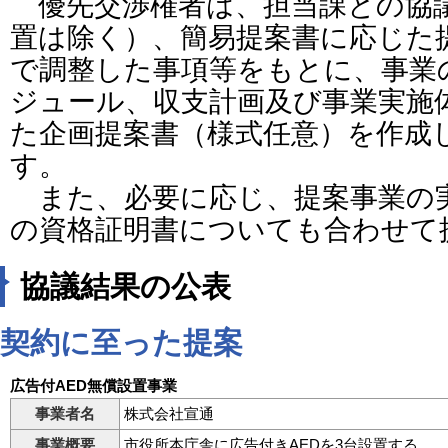
優先交渉権者は、担当課との協
置は除く）、簡易提案書に応じた
で調整した事項等をもとに、事業
ジュール、収支計画及び事業実施
た企画提案書（様式任意）を作成
す。
また、必要に応じ、提案事業の
の資格証明書についても合わせて
協議結果の公表
契約に至った提案
広告付AED無償設置事業
事業者名
株式会社宣通
事業概要
市役所本庁舎に広告付きAEDを3台設置する。