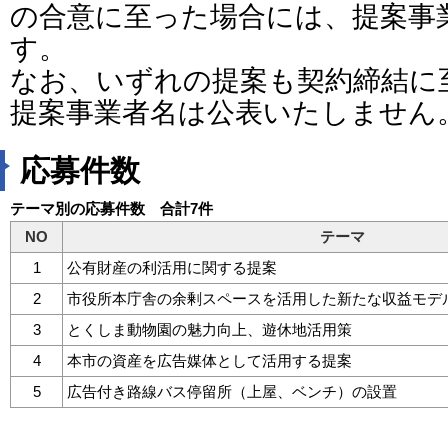
の合意に至った場合には、提案事
す。
なお、いずれの提案も契約締結に
提案事業者名は公表いたしません
応募件数
テーマ別の応募件数 合計7件
NO
テーマ
1
公有財産の利活用に関する提案
2
市役所本庁舎の余剰スペースを活用した新たな収益モデ
3
とくしま動物園の魅力向上、遊休地活用策
4
本市の資産を広告媒体として活用する提案
5
広告付き路線バス停留所（上屋、ベンチ）の設置