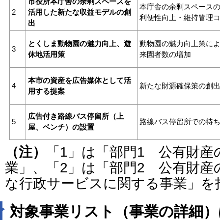
市役所本庁舎の余剰スペースを
本庁舎の余剰スペース
2
活用した新たな収益モデルの創
利便性向上・維持管理
出
とくしま動物園の魅力向上、遊
動物園の魅力向上策に
3
休地活用策
来園者数の増加
本市の資産を広告媒体として活
4
新たな財源確保策の創
用する提案
広告付き路線バス停留所（上
5
路線バス停留所での待
屋、ベンチ）の設置
（注）
「1」は「部門1 公有財産
業」、「2」は「部門2 公有財産
な行政サービスに関する事業」を
対象事業リスト（事業の詳細）