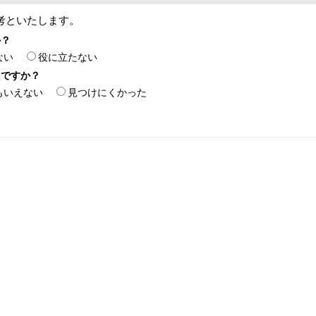
考といたします。
か？
ない
役に立たない
たですか？
もいえない
見つけにくかった