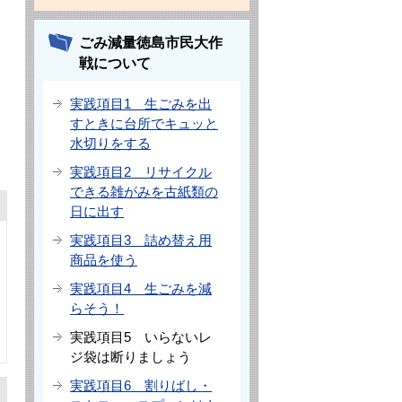
ごみ減量徳島市民大作
戦について
実践項目1 生ごみを出
すときに台所でキュッと
水切りをする
実践項目2 リサイクル
できる雑がみを古紙類の
日に出す
実践項目3 詰め替え用
商品を使う
実践項目4 生ごみを減
らそう！
実践項目5 いらないレ
ジ袋は断りましょう
実践項目6 割りばし・