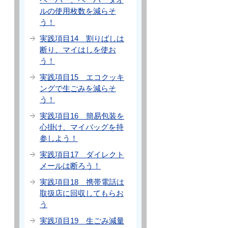
ルの使用枚数を減らそ
う！
実践項目14 割りばしは
断り、マイはしを使お
う！
実践項目15 エコクッキ
ングで生ごみを減らそ
う！
実践項目16 簡易包装を
心掛け、マイバッグを持
参しよう！
実践項目17 ダイレクト
メールは断ろう！
実践項目18 携帯電話は
取扱店に回収してもらお
う
実践項目19 生ごみ減量