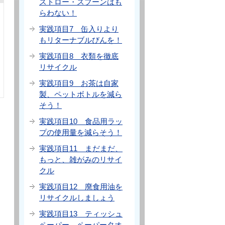
ストロー・スプーンはも
らわない！
実践項目7 缶入りより
もリターナブルびんを！
実践項目8 衣類を徹底
リサイクル
実践項目9 お茶は自家
製、ペットボトルを減ら
そう！
実践項目10 食品用ラッ
プの使用量を減らそう！
実践項目11 まだまだ、
もっと、雑がみのリサイ
クル
実践項目12 廃食用油を
リサイクルしましょう
実践項目13 ティッシュ
ペーパー、ペーパータオ