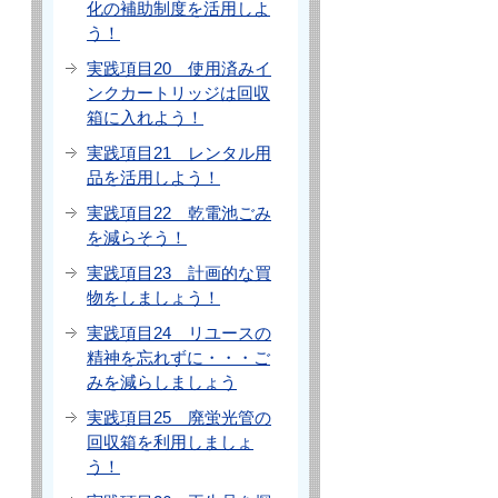
化の補助制度を活用しよ
う！
実践項目20 使用済みイ
ンクカートリッジは回収
箱に入れよう！
実践項目21 レンタル用
品を活用しよう！
実践項目22 乾電池ごみ
を減らそう！
実践項目23 計画的な買
物をしましょう！
実践項目24 リユースの
精神を忘れずに・・・ご
みを減らしましょう
実践項目25 廃蛍光管の
回収箱を利用しましょ
う！