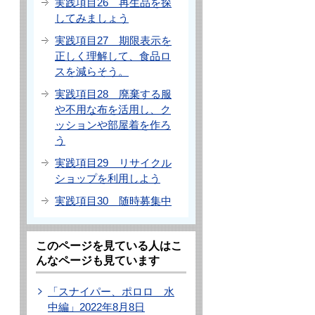
実践項目26 再生品を探
してみましょう
実践項目27 期限表示を
正しく理解して、食品ロ
スを減らそう。
実践項目28 廃棄する服
や不用な布を活用し、ク
ッションや部屋着を作ろ
う
実践項目29 リサイクル
ショップを利用しよう
実践項目30 随時募集中
このページを見ている人はこ
んなページも見ています
「スナイパー、ポロロ 水
中編」2022年8月8日