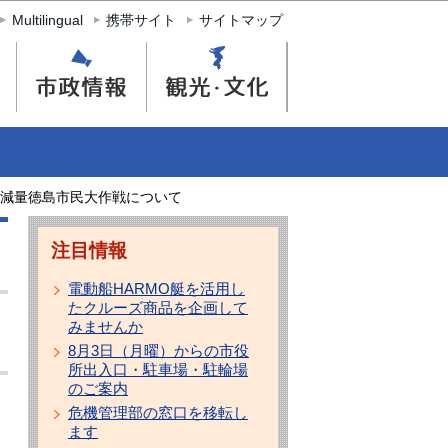
Multilingual
携帯サイト
サイトマップ
減量徳島市民大作戦について
注目情報
電動船HARMO艇を活用し
たクルーズ商品を企画して
みませんか
8月3日（月曜）からの市役
所出入口・駐車場・駐輪場
のご案内
危機管理部の窓口を移転し
ます