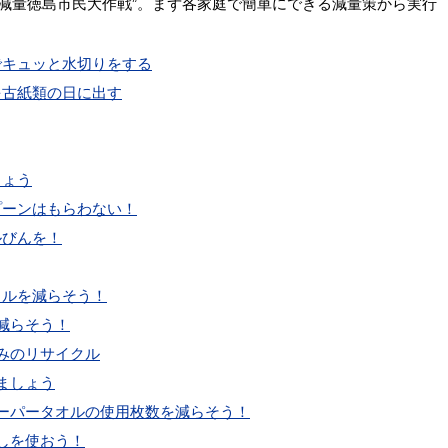
減量徳島市民大作戦”。まず各家庭で簡単にできる減量策から実行
でキュッと水切りをする
を古紙類の日に出す
しょう
プーンはもらわない！
ルびんを！
トルを減らそう！
減らそう！
みのリサイクル
ましょう
ペーパータオルの使用枚数を減らそう！
しを使おう！