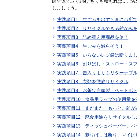
民全体で取り組む“ちりも積もれば…ごみ
しましょう。
実践項目1 生ごみを出すときに台所
実践項目2 リサイクルできる雑がみ
実践項目3 詰め替え用商品を使う
実践項目4 生ごみを減らそう！
実践項目5 いらないレジ袋は断りま
実践項目6 割りばし・ストロー・ス
実践項目7 缶入りよりもリターナブ
実践項目8 衣類を徹底リサイクル
実践項目9 お茶は自家製、ペットボ
実践項目10 食品用ラップの使用量を
実践項目11 まだまだ、もっと、雑が
実践項目12 廃食用油をリサイクルし
実践項目13 ティッシュペーパー、
実践項目14 割りばしは断り、マイは