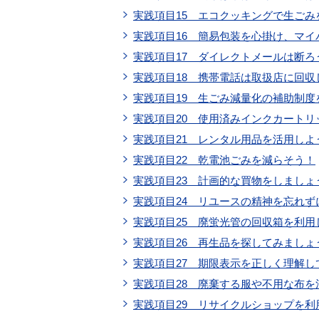
実践項目15 エコクッキングで生ごみ
実践項目16 簡易包装を心掛け、マイ
実践項目17 ダイレクトメールは断ろ
実践項目18 携帯電話は取扱店に回収
実践項目19 生ごみ減量化の補助制度
実践項目20 使用済みインクカート
実践項目21 レンタル用品を活用しよ
実践項目22 乾電池ごみを減らそう！
実践項目23 計画的な買物をしましょ
実践項目24 リユースの精神を忘れ
実践項目25 廃蛍光管の回収箱を利用
実践項目26 再生品を探してみましょ
実践項目27 期限表示を正しく理解
実践項目28 廃棄する服や不用な布
実践項目29 リサイクルショップを利