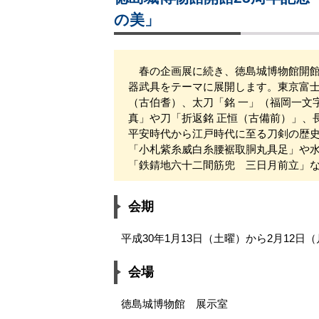
の美」
春の企画展に続き、徳島城博物館開館2
器武具をテーマに展開します。東京富士
（古伯耆）、太刀「銘 一」（福岡一文
真」や刀「折返銘 正恒（古備前）」、
平安時代から江戸時代に至る刀剣の歴
「小札紫糸威白糸腰裾取胴丸具足」や水
「鉄錆地六十二間筋兜 三日月前立」
会期
平成30年1月13日（土曜）から2月12日
会場
徳島城博物館 展示室