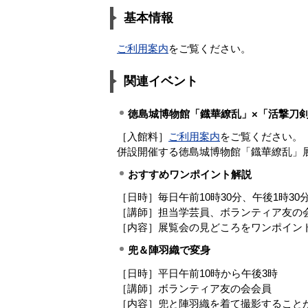
基本情報
ご利用案内
をご覧ください。
関連イベント
徳島城博物館「鐡華繚乱」×「活撃刀
［入館料］
ご利用案内
をご覧ください。
併設開催する徳島城博物館「鐡華繚乱」
おすすめワンポイント解説
［日時］毎日午前10時30分、午後1時30
［講師］担当学芸員、ボランティア友の
［内容］展覧会の見どころをワンポイン
兜＆陣羽織で変身
［日時］平日午前10時から午後3時
［講師］ボランティア友の会会員
［内容］兜と陣羽織を着て撮影することが