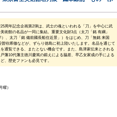
5周年記念企画第2弾は、武士の魂といわれる「刀」を中心に武
美術館の名品が一同に集結。重要文化財3点（太刀「銘 有綱」
字）、太刀「銘 備前國長船住近景」）をはじめ、刀「無銘 来国
長曽祢乕徹などが、ずらり徳島に初上陸いたします。名品を通じて
史を通覧できる、またとない機会です。また、島津家伝来とされる
戸藩10代藩主徳川慶篤の鍛えによる脇差、早乙女家成の手による
など、歴史ファンも必見です。
（月曜）