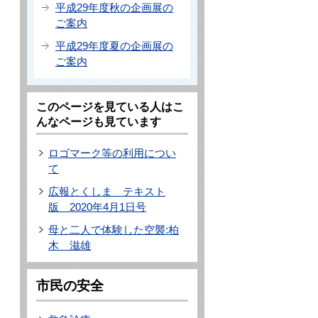
平成29年度秋の企画展の
ご案内
平成29年度夏の企画展の
ご案内
このページを見ている人はこ
んなページも見ています
ロゴマーク等の利用につい
て
広報とくしま テキスト
版 2020年4月1日号
母と二人で体験した空襲:柏
木 滋雄
市民の安全