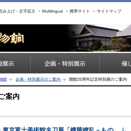
このページの本文へ移動
読み上げ・文字拡大
Multilingual
携帯サイト
サイトマップ
物館
企画・特別展示のご案内
開館25周年記念特別展のご案内
ご案内
念・東京富士美術館名刀展「鐡華繚乱－ものゝふ