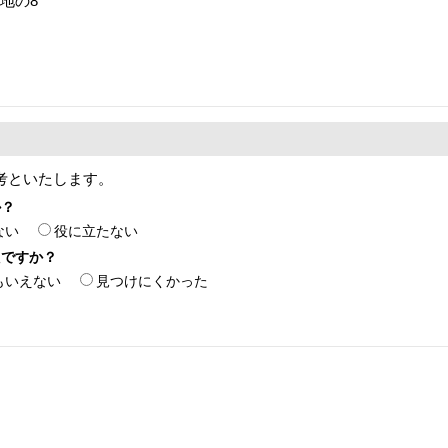
番地の8
考といたします。
か？
ない
役に立たない
たですか？
もいえない
見つけにくかった