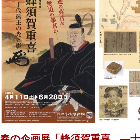
春の企画展「蜂須賀重喜 ―