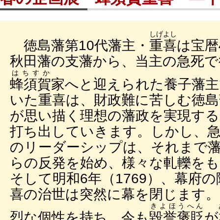
しげよし
徳島藩第10代藩主・
重喜
は宝暦
秋田藩の支藩から、当主の急死で
はちすか
蜂須賀
家へと迎えられた養子藩主
いた重喜は、財政難に苦しむ徳島
が思い描く理想の藩政を実現する
打ち出していきます。しかし、
のリーダーシップは、それまで
らの反発を始め、様々な軋轢を
そして明和6年（1769）、幕府
喜の治世は突然に幕を閉じます。
きよほうへん
烈な個性を持ち、今も
毀誉褒貶
が