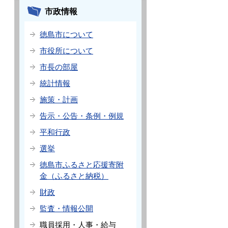
市政情報
徳島市について
市役所について
市長の部屋
統計情報
施策・計画
告示・公告・条例・例規
平和行政
選挙
徳島市ふるさと応援寄附
金（ふるさと納税）
財政
監査・情報公開
職員採用・人事・給与