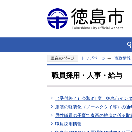
トップページ
市政情報
職員採用・人事・給与
（受付終了）令和8年度 徳島市イン
服装の軽装化（ノーネクタイ等）の通
男性職員の子育て参画の推進に係る取
職員採用情報