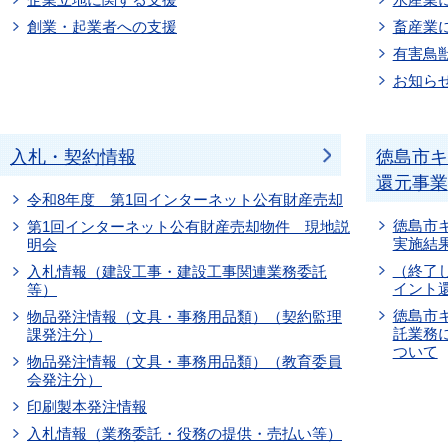
創業・起業者への支援
畜産業
有害鳥
お知ら
入札・契約情報
徳島市キ
還元事業
令和8年度 第1回インターネット公有財産売却
徳島市
第1回インターネット公有財産売却物件 現地説
実施結
明会
（終了
入札情報（建設工事・建設工事関連業務委託
イント
等）
徳島市
物品発注情報（文具・事務用品類）（契約監理
託業務
課発注分）
ついて
物品発注情報（文具・事務用品類）（教育委員
会発注分）
印刷製本発注情報
入札情報（業務委託・役務の提供・売払い等）