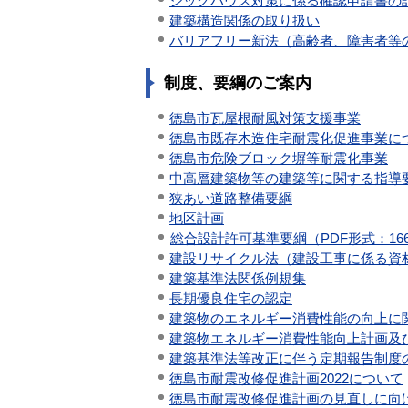
シックハウス対策に係る確認申請書の
建築構造関係の取り扱い
バリアフリー新法（高齢者、障害者等
制度、要綱のご案内
徳島市瓦屋根耐風対策支援事業
徳島市既存木造住宅耐震化促進事業に
徳島市危険ブロック塀等耐震化事業
中高層建築物等の建築等に関する指導
狭あい道路整備要綱
地区計画
総合設計許可基準要綱（PDF形式：166
建設リサイクル法（建設工事に係る資
建築基準法関係例規集
長期優良住宅の認定
建築物のエネルギー消費性能の向上に
建築物エネルギー消費性能向上計画及
建築基準法等改正に伴う定期報告制度
徳島市耐震改修促進計画2022について
徳島市耐震改修促進計画の見直しに向