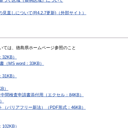
号に基づく区域（条例区域）について
直しについて(R4.2.7更新)（外部サイト）
ついては、徳島県ホームページ参照のこと
32KB）
MS word：33KB）
31KB）
KB）
中間検査申請書添付用（エクセル：84KB）
B）
（バリアフリー新法）（PDF形式：46KB）
102KB）