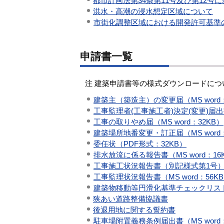
都市計画法第34条第11号及び第12
洪水・高潮の浸水想定区域について
市街化調整区域における開発許可基準の見
申請書一覧
注 建築申請書等の様式ダウンロードに
建築主（築造主）の変更届（MS word：
工事監理者(工事施工者)決定(変更)届出書（
工事の取りやめ届（MS word：32KB）
建築場所地番変更・訂正届（MS word：
委任状（PDF形式：32KB）
排水放流に係る報告書（MS word：16
工事施工状況報告書（別記様式第1号）
工事監理状況報告書（MS word：56K
建築物移動等円滑化基準チェックリスト
狭あい道路整備協議書
後退用地に関する誓約書
駐車場附置義務条例届出書（MS word：