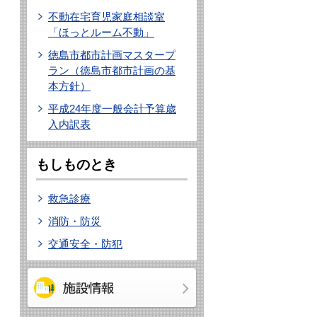
不動在宅育児家庭相談室
「ほっとルーム不動」
徳島市都市計画マスタープ
ラン（徳島市都市計画の基
本方針）
平成24年度一般会計予算歳
入内訳表
もしものとき
救急診療
消防・防災
交通安全・防犯