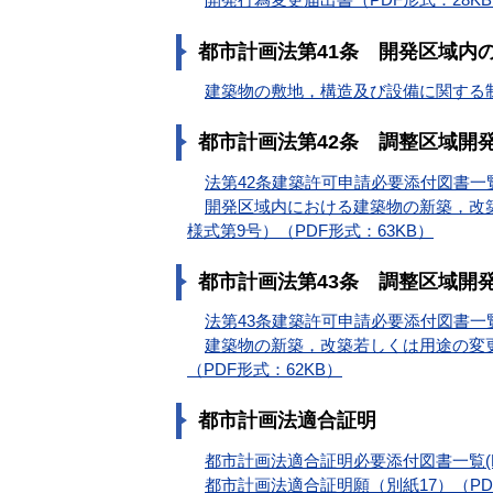
都市計画法第41条 開発区域内
建築物の敷地，構造及び設備に関する制
都市計画法第42条 調整区域開
法第42条建築許可申請必要添付図書一覧(R
開発区域内における建築物の新築，改
様式第9号）（PDF形式：63KB）
都市計画法第43条 調整区域開
法第43条建築許可申請必要添付図書一覧(R
建築物の新築，改築若しくは用途の変
（PDF形式：62KB）
都市計画法適合証明
都市計画法適合証明必要添付図書一覧(R4.
都市計画法適合証明願（別紙17）（PD