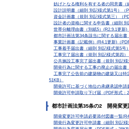
妨げとなる権利を有する者の同意書（細則
設計説明書（細則 別記様式第1号）（PD
資金計画書（規則 別記様式第三）（PD
設計者の資格に関する申告書（細則 別記
世帯分離理由書（別紙5）(R2.9.1更新)
都市計画法第34条該当に関する届出書（別
事業計画書（記載例）(R4.1更新)（PD
工事着手届出書（細則 別記様式第5号）
工事完了届出書（規則 別記様式第四）（
公共施設工事完了届出書（規則 別記様式
開発行為に関する工事の廃止の届出書（規
工事完了公告前の建築物の建築又は特定
51KB）
開発許可に基づく地位の承継承認申請書（
開発許可申請取り下げ届（PDF形式：2
都市計画法第35条の2 開発変
開発変更許可申請必要添付図書一覧(R4.4
開発行為変更許可申請書（細則 別記様式
開発行為変更届出書（PDF形式：28K