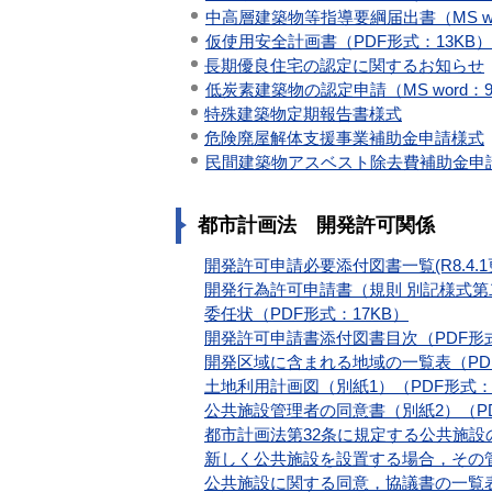
中高層建築物等指導要綱届出書（MS wo
仮使用安全計画書（PDF形式：13KB）
長期優良住宅の認定に関するお知らせ
低炭素建築物の認定申請（MS word：9
特殊建築物定期報告書様式
危険廃屋解体支援事業補助金申請様式
民間建築物アスベスト除去費補助金申請様
都市計画法 開発許可関係
開発許可申請必要添付図書一覧(R8.4.1
開発行為許可申請書（規則 別記様式第二
委任状（PDF形式：17KB）
開発許可申請書添付図書目次（PDF形式
開発区域に含まれる地域の一覧表（PDF
土地利用計画図（別紙1）（PDF形式：1
公共施設管理者の同意書（別紙2）（PD
都市計画法第32条に規定する公共施設の同
新しく公共施設を設置する場合，その管
公共施設に関する同意，協議書の一覧表（