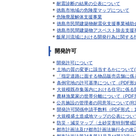
耐震診断の結果の公表について
徳島市地域の危険度マップについて
危険廃屋解体支援事業
徳島市民間建築物耐震化支援事業補助金交
徳島市民間建築物アスベスト除去支援事
飯尾川流域における開発行為に関する
開発許可
開発許可について
土地の質の変更に該当するかについて(R4.
「指定道路に面する物品販売店舗に係る開発
条例宅地の許可基準について（PDF形式
大規模既存集落内における住宅に係る開
農林漁業家の世帯分離について（PDF形
公共施設の管理者の同意等について(R3.
開発許可関係申請手数料（PDF形式：1
大規模盛土造成地マップの公表につい
防災・減災マップ〈土砂災害特別警戒
都市計画法及び都市計画法施行令の改