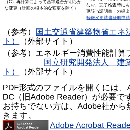
（C）再計算によって基準適合が明らか
なお、完了検査時にも
な変更（計画の根本的な変更を除く）
更該当証明書」の提出
軽微変更該当証明申請書（
（参考）
国土交通省建築物省エネ
ト）
（外部サイト）
（参考）エネルギー消費性能計算
国立研究開発法人 建
ト）
（外部サイト）
PDF形式のファイルを開くには、Adobe 
DC（旧Adobe Reader）が必要で
お持ちでない方は、Adobe社か
きます。
Adobe Acrobat R