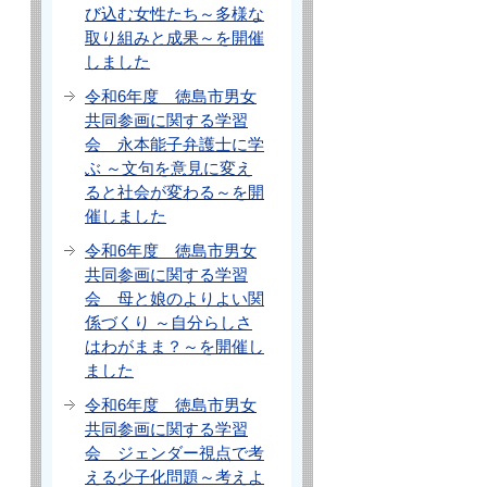
び込む女性たち～多様な
取り組みと成果～を開催
しました
令和6年度 徳島市男女
共同参画に関する学習
会 永本能子弁護士に学
ぶ ～文句を意見に変え
ると社会が変わる～を開
催しました
令和6年度 徳島市男女
共同参画に関する学習
会 母と娘のよりよい関
係づくり ～自分らしさ
はわがまま？～を開催し
ました
令和6年度 徳島市男女
共同参画に関する学習
会 ジェンダー視点で考
える少子化問題～考えよ