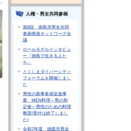
人権・男女共同参画
第8回 徳島市男女共同
参画推進ネットワーク会
議
ロールモデルインタビュ
ー「徳島で生きる人た
ち」
とくしまダイバーシティ
フォーラムを開催しまし
た
男性の家事参画促進事
業 MEN料理～男の和
定食～男性のための料理
教室(受付は終了しまし
た)
令和7年度 徳島市男女