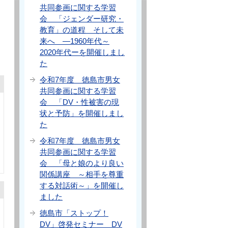
共同参画に関する学習
会 「ジェンダー研究・
教育」の道程 そして未
来へ ―1960年代～
2020年代ーを開催しまし
た
令和7年度 徳島市男女
共同参画に関する学習
会 「DV・性被害の現
状と予防」を開催しまし
た
令和7年度 徳島市男女
共同参画に関する学習
会 「母と娘のより良い
関係講座 ～相手を尊重
する対話術～」を開催し
ました
徳島市「ストップ！
DV」啓発セミナー DV