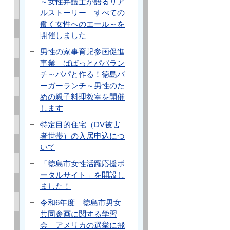
～女性弁護士が語るリア
ルストーリー すべての
働く女性へのエール～を
開催しました
男性の家事育児参画促進
事業 ぱぱっとパパラン
チ～パパと作る！徳島バ
ーガーランチ～男性のた
めの親子料理教室を開催
します
特定目的住宅（DV被害
者世帯）の入居申込につ
いて
「徳島市女性活躍応援ポ
ータルサイト」を開設し
ました！
令和6年度 徳島市男女
共同参画に関する学習
会 アメリカの選挙に飛