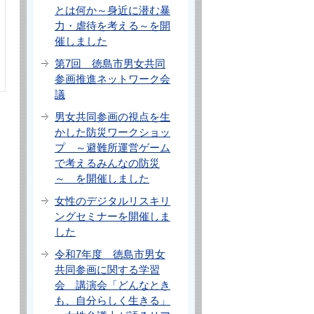
とは何か～身近に潜む暴
力・虐待を考える～を開
催しました
第7回 徳島市男女共同
参画推進ネットワーク会
議
男女共同参画の視点を生
かした防災ワークショッ
プ ～避難所運営ゲーム
で考えるみんなの防災
～ を開催しました
女性のデジタルリスキリ
ングセミナーを開催しま
した
令和7年度 徳島市男女
共同参画に関する学習
会 講演会「どんなとき
も、自分らしく生きる」