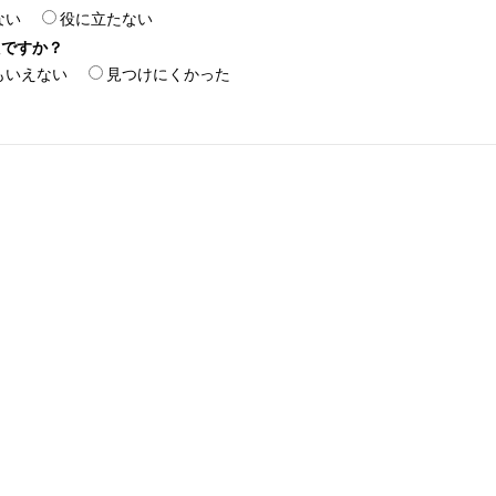
ない
役に立たない
たですか？
もいえない
見つけにくかった