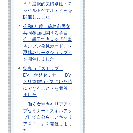
う！選択的夫婦別姓・チ
ャイルドペナルティ～を
開催しました
令和6年度 徳島市男女
共同参画に関する学習
会 親子で考える「仕事
＆ジブン発見カード」～
夏休みワークショップ～
を開催しました
徳島市「ストップ！
DV」啓発セミナー DV
と児童虐待～気づいた時
にできること～を開催し
ました
「働く女性キャリアアッ
プセミナー～スキルアッ
プして自分らしいキャリ
アを！～」を開催しまし
た