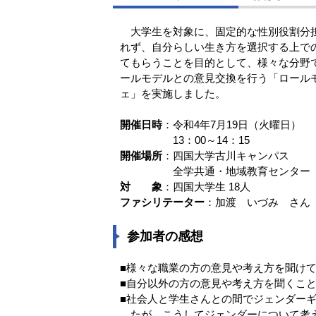
大学生を対象に、固定的な性別役割分
れず、自分らしい生き方を選択する上で
てもらうことを目的として、様々な分野
ールモデルとの意見交換を行う「ロール
ェ」を実施しました。
開催日時
：令和4年7月19日（火曜日）
13：00～14：15
開催場所
：四国大学古川キャンパス
全学共通・地域教育センター
対 象
：四国大学生 18人
ファシリテーター
：加渡 いづみ さん
参加者の感想
■様々な職業の方の意見や考え方を聞け
■自分以外の方の意見や考え方を聞くこ
■社会人と学生さんとの間でジェンダー
たが、こうしてジェンダーについて考え