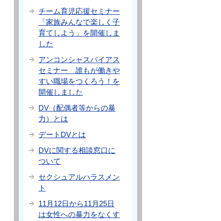
チーム育児応援セミナー
「家族みんなで楽しく子
育てしよう」を開催しま
した
アンコンシャスバイアス
セミナー 誰もが働きや
すい職場をつくろう！を
開催しました
DV（配偶者等からの暴
力）とは
デートDVとは
DVに関する相談窓口に
ついて
セクシュアルハラスメン
ト
11月12日から11月25日
は女性への暴力をなくす