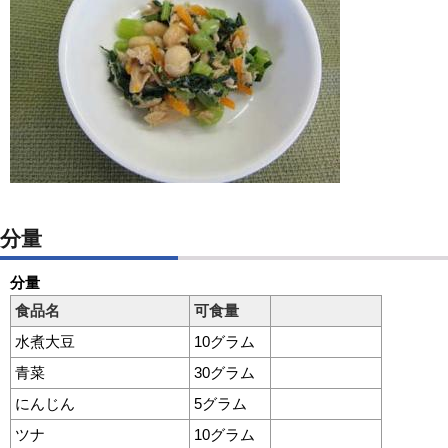
分量
分量
食品名
可食量
水煮大豆
10グラム
青菜
30グラム
にんじん
5グラム
ツナ
10グラム