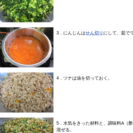
3．にんじんは
せん切り
にして、茹で
4．ツナは油を切っておく。
5．水気をきった材料と、調味料A（
混ぜる。