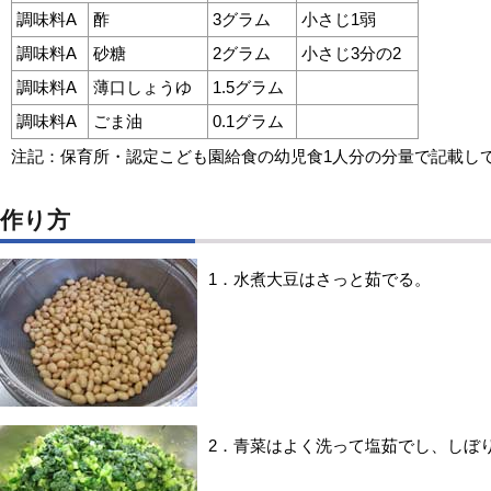
調味料A
酢
3グラム
小さじ1弱
調味料A
砂糖
2グラム
小さじ3分の2
調味料A
薄口しょうゆ
1.5グラム
調味料A
ごま油
0.1グラム
注記：保育所・認定こども園給食の幼児食1人分の分量で記載し
作り方
1．水煮大豆はさっと茹でる。
2．青菜はよく洗って塩茹でし、しぼ