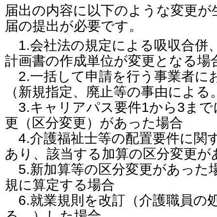
届出の内容に以下のような変更が
届の提出が必要です。
1.会社法の規定による吸収合併
計画書の作成単位が変更となる場
2.一括して申請を行う事業者に
（新規指定、廃止等の事由による
3.キャリアパス要件1から3ま
更（区分変更）があった場合
4.介護福祉士等の配置要件に関
あり、該当する加算の区分変更が
5.新加算等の区分変更があった
規に算定する場合
6.就業規則を改訂（介護職員の
る。）した場合