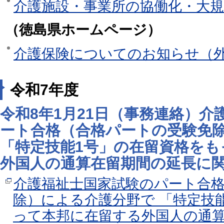
介護施設・事業所の協働化・大
（徳島県ホームページ）
介護保険についてのお知らせ（
令和7年度
令和8年1月21日（事務連絡）
ート合格（合格パートの受験免
「特定技能1号」の在留資格をも
外国人の通算在留期間の延長に
介護福祉士国家試験のパート合
除）による介護分野で 「特定技
って本邦に在留する外国人の通