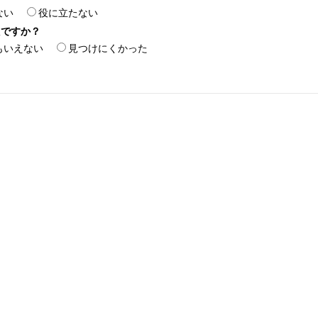
ない
役に立たない
たですか？
もいえない
見つけにくかった