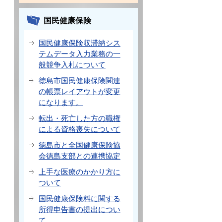
国民健康保険
国民健康保険収滞納シス
テムデータ入力業務の一
般競争入札について
徳島市国民健康保険関連
の帳票レイアウトが変更
になります。
転出・死亡した方の職権
による資格喪失について
徳島市と全国健康保険協
会徳島支部との連携協定
上手な医療のかかり方に
ついて
国民健康保険料に関する
所得申告書の提出につい
て