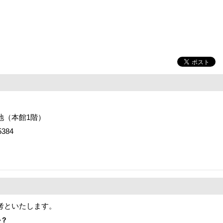
番地（本館1階）
384
考といたします。
か？