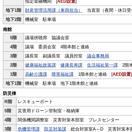
指定金融機関 [
AED設置
]
地下1階
財産管理活用課（車両担当）
当直室（夜間・休日受
地下2階
機械室 駐車場
南館
5階
議場傍聴席 協議会室
4階
議場 委員会室 4階本館と連絡
3階
議長室 副議長室 議員控室
議会事務局
2階
健康福祉政策課
健康長寿課
生活福祉第一課
2階
1階
高齢介護課
障害福祉課
1階本館と連絡 [
AED設置
]
地下1階
機械室 駐車場 地下1階本館と連絡
防災棟
R階
レスキューポート
5階
災害用ドローン管制室・格納庫
4階
関係機関調整室 災害対策本部室 プレスセンター
3階
危機管理課
防災対策課
総合対策室A～D 災害対策本