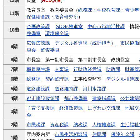
12階
食堂 [
AED設置
]
教育長室 教育委員会（
総務課
・
学校教育課
・
青少年
11階
保健給食課
・
教育研究所
）
企画政策課
SDGs推進室
中心市街地活性課
情報
10階
整備室
環境保全課
広報広聴課
デジタル推進課（統計担当）
市民協働
9階
員会
監査委員
8階
市長室 第一副市長室 第二副市長室 政務監室
7階
職員厚生課
人事課
行財政経営課
財政課
財産管
6階
総務課
契約監理課
工事検査監室
デジタル推進課
5階
道路建設課
道路維持課
河川水路課
4階
都市建設政策課
都市整備室
建築指導課
公共建築
子育て支援課
経済政策課
にぎわい交流課
地域交
3階
会
2階
市民税課
資産税課
納税課
人権推進課
生活福祉
庁内案内所
市民生活相談課
住民課
保険年金課
1階