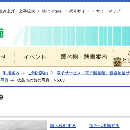
このページの本文へ移動
読み上げ・文字拡大
Multilingual
携帯サイト
サイトマップ
利用案内
ご利用案内
電子サービス（電子図書館、音楽配信サ
の写真
徳島市の昔の写真 No.69
9
前へ移動する
後ろへ移動する