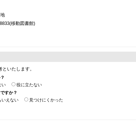
番地
2-8833(移動図書館)
考といたします。
か？
ない
役に立たない
たですか？
もいえない
見つけにくかった