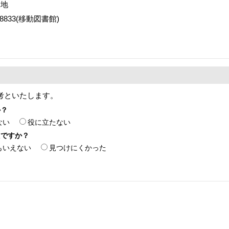
番地
2-8833(移動図書館)
考といたします。
か？
ない
役に立たない
たですか？
もいえない
見つけにくかった