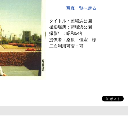
写真一覧へ戻る
タイトル：藍場浜公園
撮影場所：藍場浜公園
撮影年：昭和54年
提供者：桑原 佳宏 様
二次利用可否：可