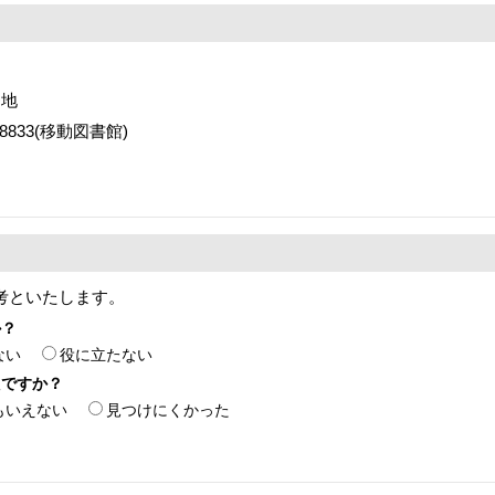
番地
2-8833(移動図書館)
考といたします。
か？
ない
役に立たない
たですか？
もいえない
見つけにくかった