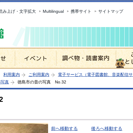
このページの本文へ移動
読み上げ・文字拡大
Multilingual
携帯サイト
サイトマップ
利用案内
ご利用案内
電子サービス（電子図書館、音楽配信サ
の写真
徳島市の昔の写真 No.32
2
前へ移動する
後ろへ移動する