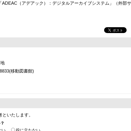
ADEAC（アデアック）：デジタルアーカイブシステム」（外部
番地
2-8833(移動図書館)
考といたします。
か？
ない
役に立たない