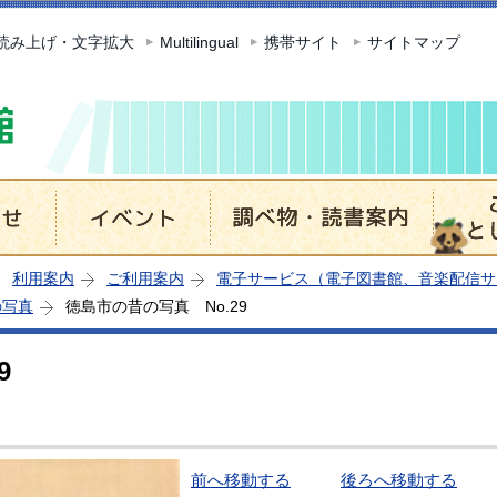
このページの本文へ移動
読み上げ・文字拡大
Multilingual
携帯サイト
サイトマップ
利用案内
ご利用案内
電子サービス（電子図書館、音楽配信サ
の写真
徳島市の昔の写真 No.29
9
前へ移動する
後ろへ移動する