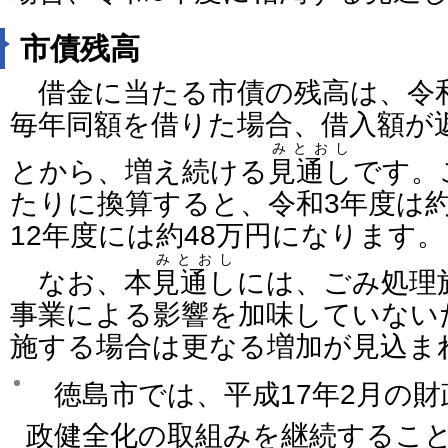
市債残高
借金に当たる市債の残高は、令和
毎年同額を借りた場合、借入額が
みとおし
とから、増え続ける
見通し
です。
たりに換算すると、令和3年度は約
12年度には約48万円になります。
みとおし
なお、本
見通し
には、ごみ処理
事業による影響を加味していない
施する場合は更なる増加が見込ま
徳島市では、平成17年2月の財
政健全化の取組みを継続するこ