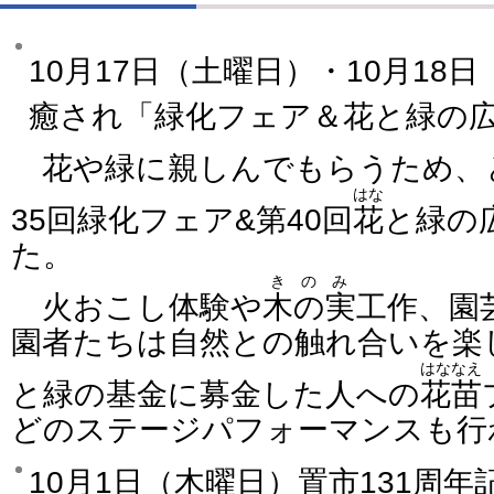
10月17日（土曜日）・10月18
癒され「緑化フェア＆花と緑の
花や緑に親しんでもらうため、
はな
35回緑化フェア&第40回
花
と緑の
た。
きのみ
火おこし体験や
木の実
工作、園
園者たちは自然との触れ合いを楽
はななえ
と緑の基金に募金した人への
花苗
どのステージパフォーマンスも行
10月1日（木曜日）置市131周