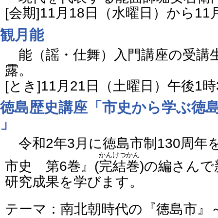
[会期]11月18日（水曜日）から1
観月能
能（謡・仕舞）入門講座の受講
露。
[とき]11月21日（土曜日）午後1
徳島歴史講座「市史から学ぶ徳
」
令和2年3月に徳島市制130周年
かんけつかん
市史 第6巻』(
完結巻
)の編さん
研究成果を学びます。
テーマ：南北朝時代の『徳島市』