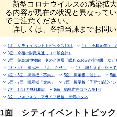
新型コロナウイルスの感染拡大
る内容が現在の状況と異なって
でご注意ください。
詳しくは、各担当課までお問い
1面 シティイベントトピックス10月
2面 令和元年度 
3面 今後の財政見通し（一般会計）
3面 徳島城博物館 冬の企画展「眠れるお寺の宝物展」など
4面・5面 掲示板 「おしらせ」
4面 譲ります・譲っ
4面・5面 掲示板「募集」
5面 掲示板「催し」
5
6面・7面 掲示板「健康」
7面 掲示板「子育て施設イン
7面 12月の無料相談
8面 徳島市長コラム第1回
8面 いきいきシニアライフ通信 元気のタネ
1面 シティイベントトピック