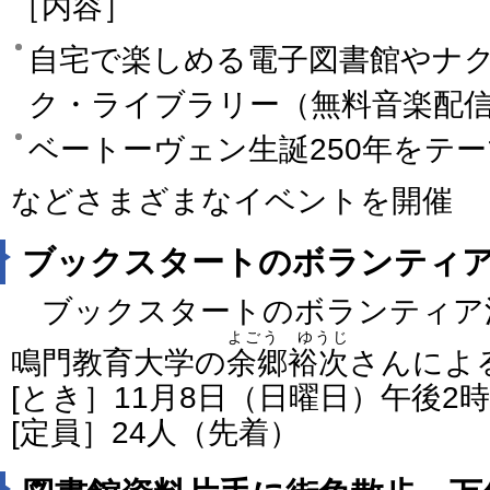
［内容］
自宅で楽しめる電子図書館やナ
ク・ライブラリー（無料音楽配
ベートーヴェン生誕250年を
などさまざまなイベントを開催
ブックスタートのボランティ
ブックスタートのボランティア
よごう ゆうじ
鳴門教育大学の
余郷裕次
さんによ
[とき］11月8日（日曜日）午後2
[定員］24人（先着）