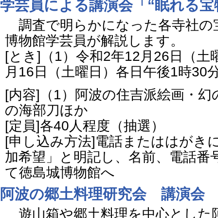
学芸員による講演会「“眠れる宝
調査で明らかになった各寺社の
博物館学芸員が解説します。
[とき]（1）令和2年12月26日（
月16日（土曜日）各日午後1時30
[内容]（1）阿波の住吉派絵画・幻
の海部刀ほか
[定員]各40人程度（抽選）
[申し込み方法]電話またははがき
加希望」と明記し、名前、電話番
て徳島城博物館へ
阿波の郷土料理研究会 講演
遊山箱や郷土料理を中心とした