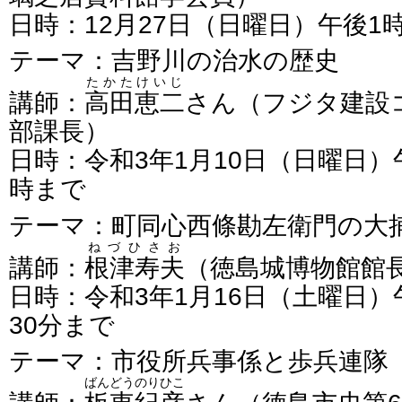
日時：12月27日（日曜日）午後1
テーマ：吉野川の治水の歴史
たかたけいじ
講師：
高田恵二
さん（フジタ建設
部課長）
日時：令和3年1月10日（日曜日）
時まで
テーマ：町同心西條勘左衛門の大
ねづひさお
講師：
根津寿夫
（徳島城博物館館
日時：令和3年1月16日（土曜日）
30分まで
テーマ：市役所兵事係と歩兵連隊
ばんどうのりひこ