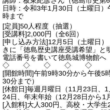
講師：
板東紀彦
さん（徳島市史第
日時：令和3年1月30日（土曜日）
時まで
[定員]50人程度（抽選）
[受講料]2,000円（全6回）
[申し込み方法]12月5日（土曜日
きに「徳島歴史講座受講希望」と
電話番号を書いて徳島城博物館へ
◇ ◇ ◇ ◇ ◇
[開館時間]午前9時30分から午後
30分まで）
[休館日]毎週月曜日（11月23日、
24日、年末年始（12月28日から1
[入館料]大人300円、高校・大学生