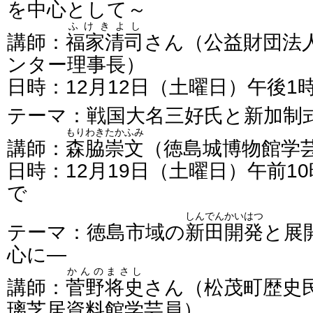
を中心として～
ふけきよし
講師：
福家清司
さん（公益財団法
ンター理事長）
日時：12月12日（土曜日）午後1
テーマ：戦国大名三好氏と新加制
もりわきたかふみ
講師：
森脇崇文
（徳島城博物館学
日時：12月19日（土曜日）午前10
で
しんでんかいはつ
テーマ：徳島市域の
新田開発
と展
心に―
かんのまさし
講師：
菅野将史
さん（松茂町歴史
璃芝居資料館学芸員）