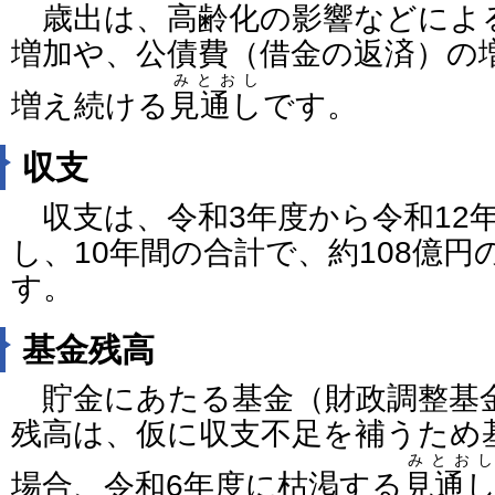
歳出は、高齢化の影響などによ
増加や、公債費（借金の返済）の
みとおし
増え続ける
見通し
です。
収支
収支は、令和3年度から令和12
し、10年間の合計で、約108億
す。
基金残高
貯金にあたる基金（財政調整基
残高は、仮に収支不足を補うため
みとおし
場合、令和6年度に枯渇する
見通