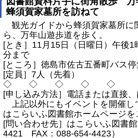
図書館資料片手に街角散歩 万
蜂須賀家墓所を訪ねて
観光ガイドから蜂須賀家墓所に
ら、万年山遊歩道を歩く。
[とき］11月15日（日曜日）午後1
分まで
[ところ］徳島市佐古五番町バス停
[定員］7人（先着）
◇ ◇ ◇ ◇ ◇
[申し込み方法］電話または直接
上記以外にもイベントを開催し
はこらいふ図書館ホームページを
[問い合わせ先］はこらいふ図書館（電
4421 FAX：088-654-4423）