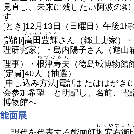
見直し、未来に残したい阿波の郷
す。
[とき]12月13日（日曜日）午後1
たかだとよてる
[講師]
高田豊輝
さん（郷土史家）・
理研究家）・島内陽子さん（遊山
ねづひさお
理事）・
根津寿夫
（徳島城博物館
[定員]40人（抽選）
[申し込み方法]電話またははがき
会参加希望」と明記し、名前、電
博物館へ
能面展
ほりやすえも
現代を代表する能面師
堀安右衛