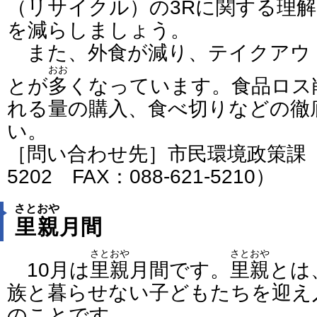
（リサイクル）の3Rに関する理
を減らしましょう。
また、外食が減り、テイクアウ
おお
とが
多
くなっています。食品ロス
れる量の購入、食べ切りなどの徹
い。
［問い合わせ先］市民環境政策課（電話
5202 FAX：088-621-5210）
さとおや
里親
月間
さとおや
さとおや
10月は
里親
月間です。
里親
とは
族と暮らせない子どもたちを迎え
のことです。