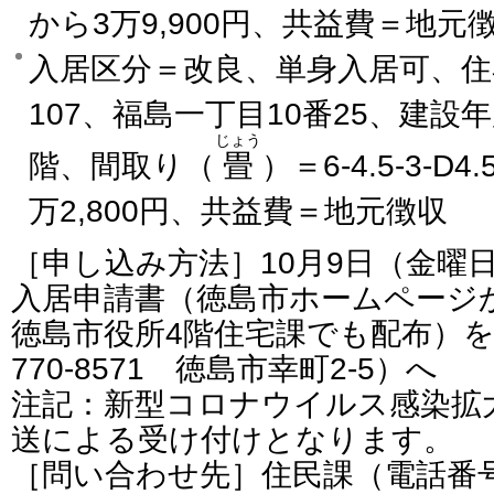
から3万9,900円、共益費＝地元
入居区分＝改良、単身入居可、住
107、福島一丁目10番25、建設
じょう
階、間取り（
畳
）＝6-4.5-3-D
万2,800円、共益費＝地元徴収
［申し込み方法］10月9日（金曜
入居申請書（徳島市ホームページ
徳島市役所4階住宅課でも配布）
770-8571 徳島市幸町2-5）へ
注記：新型コロナウイルス感染拡
送による受け付けとなります。
［問い合わせ先］住民課（電話番号：0