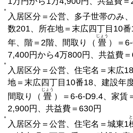
1万円から1万4,900円、共益費＝
入居区分＝公営、多子世帯のみ、
数201、所在地＝末広四丁目10番
じょう
年、階＝2階、間取り（
畳
）＝6-
7,400円から4万800円、共益費＝
入居区分＝公営、住宅名＝末広1
地＝末広四丁目10番18、建設年
じょう
間取り（
畳
）＝6-6-D9.4、家賃
2,900円、共益費＝630円
と
入居区分＝公営、住宅名＝城東1