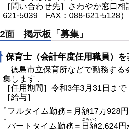
［問い合わせ先］さわやか窓口相談
621-5039 FAX：088-621-5128）
2面 掲示板「募集」
保育士（会計年度任用職員）を
徳島市立保育所などで勤務する
集します。
［任用期間］令和3年3月31日ま
［給与］
フルタイム勤務＝月額17万928円か
にちがく
パートタイム勤務＝
日額
2,624