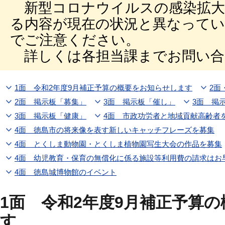
新型コロナウイルスの感染拡大
る内容が現在の状況と異なって
でご注意ください。
詳しくは各担当課までお問い合
1面 令和2年度9月補正予算の概要をお知らせします
2面
2面 掲示板「募集」
3面 掲示板「催し」
3面 掲
3面 掲示板「健康」
4面 市政功労者と地域貢献高齢者
4面 徳島市の将来像を表す新しいキャッチフレーズを募集
4面 とくしま動物園・とくしま植物園写生大会の作品を募集
4面 幼児教育・保育の無償化に係る施設等利用費の請求はお
4面 徳島城博物館のイベント
1面 令和2年度9月補正予算
す