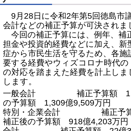
9月28日に令和2年第5回徳島市
会計などの補正予算が可決されま
今回の補正予算には、例年、補
担金や投資的経費などに加え、新
症から市民生活を守るため、各施
要する経費やウィズコロナ時代の
の対応を踏まえた経費を計上しま
します。
一般会計 補正予算額 11億7
の予算額 1,309億9,509万円
特別・企業会計 補正予算額 
補正後の予算額 918億4,203万円
合計 補正予算額 22億3,0