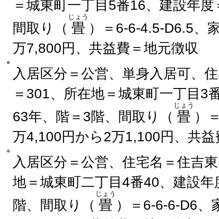
＝城東町一丁目5番16、建設年度
じょう
間取り（
畳
）＝6-6-4.5-D6.5
万7,800円、共益費＝地元徴収
入居区分＝公営、単身入居可、住
＝301、所在地＝城東町一丁目3
じょう
63年、階＝3階、間取り（
畳
）＝
万4,100円から2万1,100円、
入居区分＝公営、住宅名＝住吉東
地＝城東町二丁目4番40、建設年
じょう
階、間取り（
畳
）＝6-6-6-D6