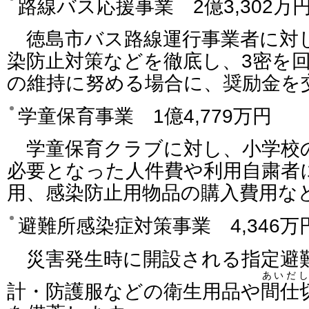
路線バス応援事業 2億3,302万
徳島市バス路線運行事業者に対
染防止対策などを徹底し、3密を
の維持に努める場合に、奨励金を
学童保育事業 1億4,779万円
学童保育クラブに対し、小学校
必要となった人件費や利用自粛者
用、感染防止用物品の購入費用な
避難所感染症対策事業 4,346万
災害発生時に開設される指定避
あいだ
計・防護服などの衛生用品や
間仕