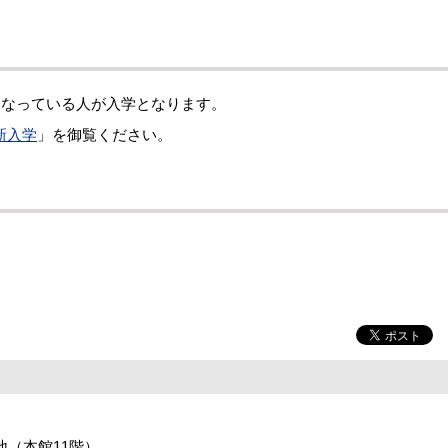
となっている人が入学となります。
新入学
」を御覧ください。
番地（本館11階）