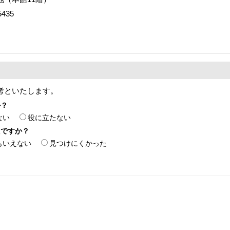
435
考といたします。
か？
ない
役に立たない
たですか？
もいえない
見つけにくかった