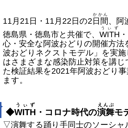
かかん
11月21日・11月22日の2
日間
、阿
うぃず
徳島県・徳島市と共催で、
WITH
・
心・安全な阿波おどりの開催方法
波おどりネクストモデル」を実施
はさまざまな感染防止対策を講じ
た検証結果を2021年阿波おどり
ます。
うぃず
えんぶ
◆
WITH
・コロナ時代の
演舞
モ
▽演舞する踊り手同士のソーシャ