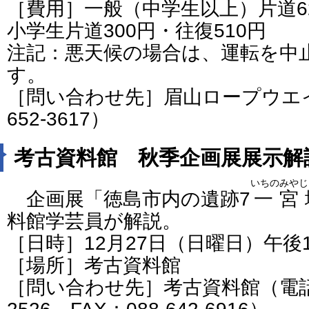
［費用］一般（中学生以上）片道62
小学生片道300円・往復510円
注記：悪天候の場合は、運転を中
す。
［問い合わせ先］眉山ロープウエイ
652-3617）
考古資料館 秋季企画展展示解
いちのみやじ
企画展「徳島市内の遺跡7
一宮
料館学芸員が解説。
［日時］12月27日（日曜日）午後
［場所］考古資料館
［問い合わせ先］考古資料館（電話番号