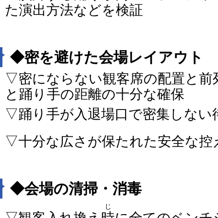
た演出方法などを検証
◆密を避けた会場レイアウト
▽密にならない観客席の配置と前
と踊り手の距離の十分な確保
▽踊り手が入退場口で密集しない
▽十分な広さが保たれた安全な控
◆会場の清掃・消毒
じ
▽観客入れ換え
時
に全てのベンチ