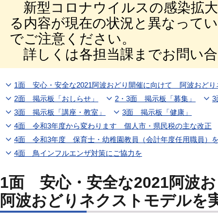
新型コロナウイルスの感染拡大
る内容が現在の状況と異なって
でご注意ください。
詳しくは各担当課までお問い合
1面 安心・安全な2021阿波おどり開催に向けて 阿波おど
2面 掲示板「おしらせ」
2・3面 掲示板「募集」
3面 掲示板「講座・教室」
3面 掲示板「健康」
4面 令和3年度から変わります 個人市・県民税の主な改正
4面 令和3年度 保育士・幼稚園教員（会計年度任用職員）
4面 鳥インフルエンザ対策にご協力を
1面 安心・安全な2021阿
阿波おどりネクストモデルを