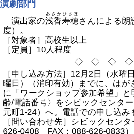
演劇部門
あさかひさほ
演出家の
浅香寿穂
さんによる朗
度）。
［対象者］高校生以上
［定員］10人程度
◇ ◇ ◇ ◇
［申し込み方法］12月2日（水曜日
曜日）（消印有効）までに、はが
に「ワークショップ参加希望」と明
齢/電話番号〉をシビックセンター（〒
元町1-24）へ。電話での申し込み
［問い合わせ先］シビックセンター
626-0408 FAX：088-626-0833）