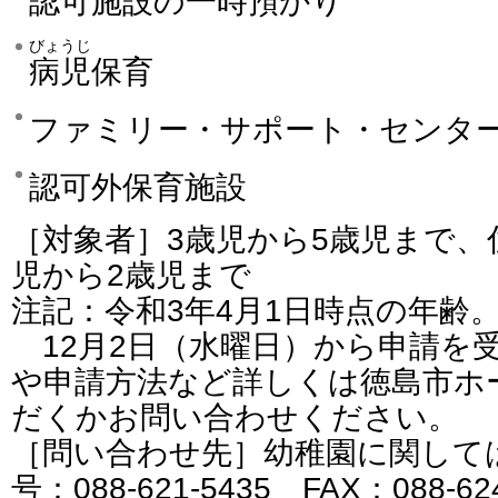
認可施設の一時預かり
びょうじ
病児
保育
ファミリー・サポート・センタ
認可外保育施設
［対象者］3歳児から5歳児まで、
児から2歳児まで
注記：令和3年4月1日時点の年齢
12月2日（水曜日）から申請を
や申請方法など詳しくは徳島市ホ
だくかお問い合わせください。
［問い合わせ先］幼稚園に関して
号：088-621-5435 FAX：088-