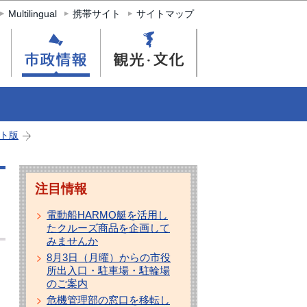
Multilingual
携帯サイト
サイトマップ
ト版
注目情報
電動船HARMO艇を活用し
たクルーズ商品を企画して
みませんか
8月3日（月曜）からの市役
所出入口・駐車場・駐輪場
のご案内
危機管理部の窓口を移転し