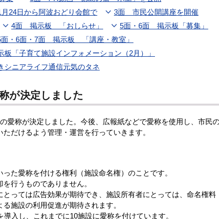
1月24日から阿波おどり会館で
3面 市民公開講座を開催
4面 掲示板 「おしらせ」
5面・6面 掲示板「募集」
5面・6面・7面 掲示板 「講座・教室」
掲示板「子育て施設インフォメーション（2月）」
きシニアライフ通信元気のタネ
愛称が決定しました
の愛称が決定しました。今後、広報紙などで愛称を使用し、市民
いただけるよう管理・運営を行っていきます。
った愛称を付ける権利（施設命名権）のことです。
却を行うものでありません。
とっては広告効果が期待でき、施設所有者にとっては、命名権料
よる施設の利用促進が期待されます。
を導入し、これまでに10施設に愛称を付けています。