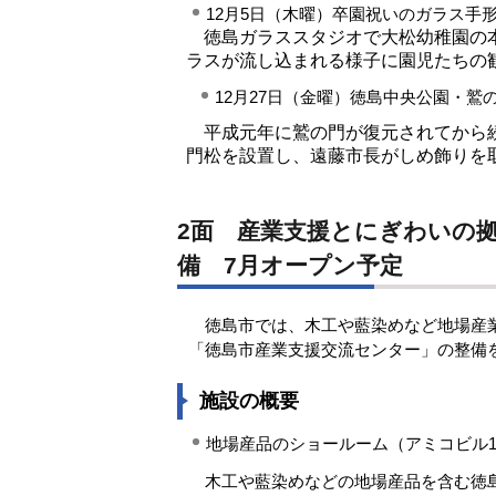
12月5日（木曜）卒園祝いのガラス手
徳島ガラススタジオで大松幼稚園の本
ラスが流し込まれる様子に園児たちの
12月27日（金曜）徳島中央公園・鷲
平成元年に鷲の門が復元されてから続
門松を設置し、遠藤市長がしめ飾りを
2面 産業支援とにぎわいの
備 7月オープン予定
徳島市では、木工や藍染めなど地場産業
「徳島市産業支援交流センター」の整備
施設の概要
地場産品のショールーム（アミコビル
木工や藍染めなどの地場産品を含む徳島