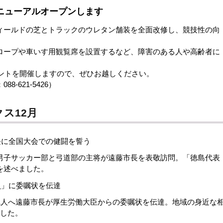
リニューアルオープンします
ールドの芝とトラックのウレタン舗装を全面改修し、競技性の向
ープや車いす用観覧席を設置するなど、障害のある人や高齢者に
ベントを開催しますので、ぜひお越しください。
-621-5426）
ス12月
長に全国大会での健闘を誓う
子サッカー部と弓道部の主将が遠藤市長を表敬訪問。「徳島代表
を述べました。
員」に委嘱状を伝達
1人へ遠藤市長が厚生労働大臣からの委嘱状を伝達。地域の身近な
ました。