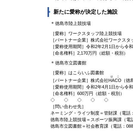
新たに愛称が決定した施設
徳島市陸上競技場
［愛称］ワークスタッフ陸上競技場
［パートナー企業］株式会社ワークスタッ
［愛称使用期間］令和2年2月1日から令和
［命名権料］2,170万円（総額・税別）
徳島市立図書館
［愛称］はこらいふ図書館
はこ
［パートナー企業］株式会社
HACO
（徳
［愛称使用期間］令和2年4月1日から令和
［命名権料］600万円（総額・税別）
◇ ◇ ◇ ◇ ◇
［問い合わせ先］
ネーミング・ライツ制度＝管財課（電話：088
徳島市陸上競技場＝スポーツ振興課（電話：08
徳島市立図書館＝社会教育課（電話：088-62