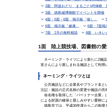
3面 阿波おどり まるごとVR体験 
3面 徳島城博物館でイベントを開催
4面・5面・6面 掲示板「催し」
6面 掲示板「健康」
6面・7面
7面 2月の無料相談
8面 いきい
1面 陸上競技場、図書館の
ネーミング・ライツにより新たに2施設
皆さんにより親しまれる施設として利用
ネーミング・ライツとは
公共施設などに企業名やブランド名とい
注記：施設の正式名称の変更や施設の売
命名権を取得した「パートナー企業」に
による財源の確保と親しみやすい愛称に
徳島市では、平成30年度からこの制度