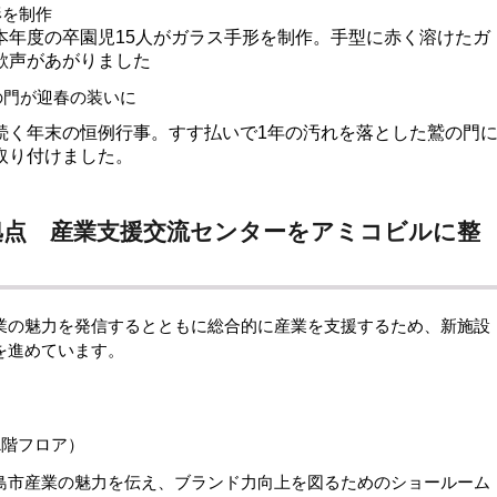
形を制作
年度の卒園児15人がガラス手形を制作。手型に赤く溶けたガ
歓声があがりました
の門が迎春の装いに
く年末の恒例行事。すす払いで1年の汚れを落とした鷲の門
取り付けました。
拠点 産業支援交流センターをアミコビルに整
の魅力を発信するとともに総合的に産業を支援するため、新施設
を進めています。
1階フロア）
市産業の魅力を伝え、ブランド力向上を図るためのショールーム