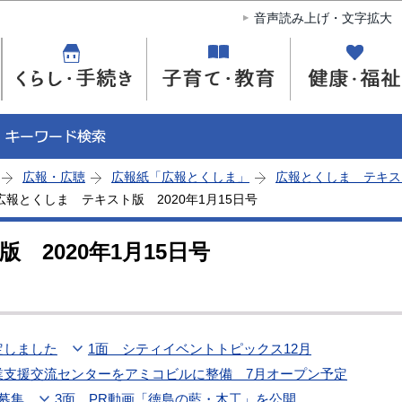
このページの本文へ移動
音声読み上げ・文字拡大
広報・広聴
広報紙「広報とくしま」
広報とくしま テキス
広報とくしま テキスト版 2020年1月15日号
 2020年1月15日号
定しました
1面 シティイベントトピックス12月
業支援交流センターをアミコビルに整備 7月オープン予定
募集
3面 PR動画「徳島の藍・木工」を公開