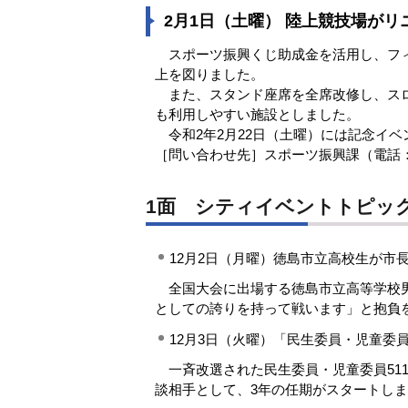
2月1日（土曜） 陸上競技場が
スポーツ振興くじ助成金を活用し、フィ
上を図りました。
また、スタンド座席を全席改修し、スロ
も利用しやすい施設としました。
令和2年2月22日（土曜）には記念イ
［問い合わせ先］スポーツ振興課（電話：088
1面 シティイベントトピック
12月2日（月曜）徳島市立高校生が市
全国大会に出場する徳島市立高等学校男
としての誇りを持って戦います」と抱負
12月3日（火曜）「民生委員・児童委
一斉改選された民生委員・児童委員51
談相手として、3年の任期がスタートし