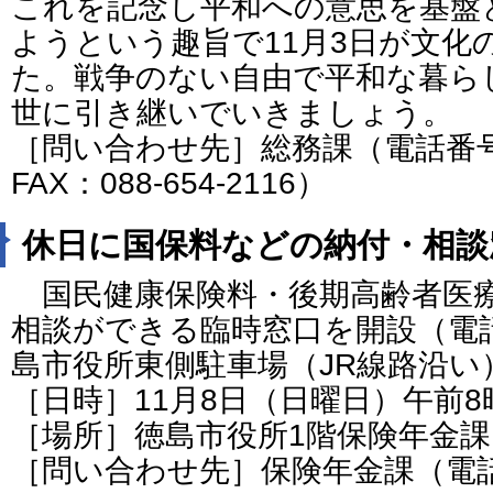
これを記念し平和への意思を基盤
ようという趣旨で11月3日が文化
た。戦争のない自由で平和な暮ら
世に引き継いでいきましょう。
［問い合わせ先］総務課（電話番号：0
FAX：088-654-2116）
休日に国保料などの納付・相談
国民健康保険料・後期高齢者医
相談ができる臨時窓口を開設（電
島市役所東側駐車場（JR線路沿い
［日時］11月8日（日曜日）午前8
［場所］徳島市役所1階保険年金課
［問い合わせ先］保険年金課（電話番号