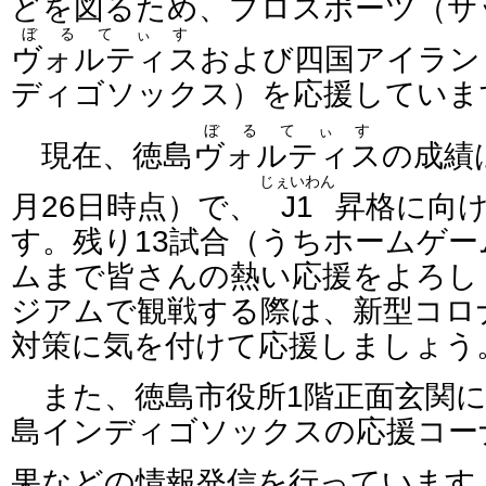
どを図るため、プロスポーツ（サ
ぼるてぃす
ヴォルティス
および四国アイラン
ディゴソックス）を応援していま
ぼるてぃす
現在、徳島
ヴォルティス
の成績
じぇいわん
月26日時点）で、
J1
昇格に向
す。残り13試合（うちホームゲー
ムまで皆さんの熱い応援をよろし
ジアムで観戦する際は、新型コロ
対策に気を付けて応援しましょう
また、徳島市役所1階正面玄関に
島インディゴソックスの応援コー
果などの情報発信を行っています