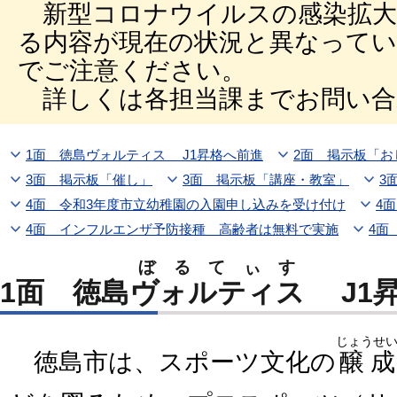
新型コロナウイルスの感染拡大
る内容が現在の状況と異なって
でご注意ください。
詳しくは各担当課までお問い合
1面 徳島ヴォルティス J1昇格へ前進
2面 掲示板「お
3面 掲示板「催し」
3面 掲示板「講座・教室」
3
4面 令和3年度市立幼稚園の入園申し込みを受け付け
4
4面 インフルエンザ予防接種 高齢者は無料で実施
4面
ぼるてぃす
1面 徳島
ヴォルティス
J1昇
じょうせ
徳島市は、スポーツ文化の
醸成