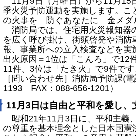
11月9日（月曜日）から11月1
季火災予防運動を実施します。こ
の火事を 防ぐあなたに 金メダ
消防局では、住宅用火災報知器
を広く呼び掛け、街頭啓発や消防
報、事業所への立入検査などを実
出火原因＝1位は「こんろ」で12
11件、3位は「たき火」で9件です
［問い合わせ先］消防局予防課(電話番
1193 FAX：088-656-1201）
11月3日は自由と平和を愛し
昭和21年11月3日に、平和主義
の尊重を基本理念とした日本国憲