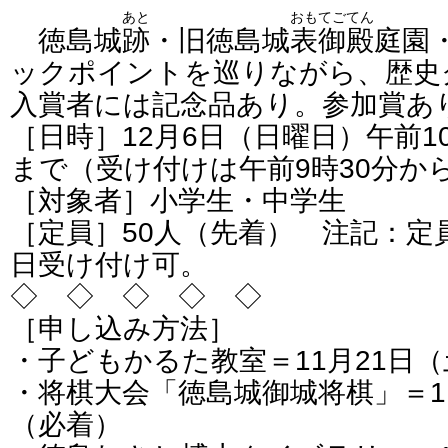
あと
おもてごてん
徳島城
跡
・旧徳島城
表御殿
庭園
ックポイントを巡りながら、歴史
入賞者には記念品あり。参加賞あ
［日時］12月6日（日曜日）午前1
まで（受け付けは午前9時30分か
［対象者］小学生・中学生
［定員］50人（先着） 注記：定
日受け付け可。
◇ ◇ ◇ ◇ ◇
［申し込み方法］
・子どもかるた教室＝11月21日
・将棋大会「徳島城御城将棋」＝1
（必着）