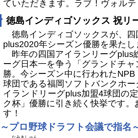
ていただきます。ラブ！
ヴォルテ
徳島インディゴソックス 祝リ
徳島インディゴソックスが、四
plus2020年シーズン優勝を果た
昨年の四国アイランリーグplus
ーグ日本一を争う「グランドチャ
勝。今シーズン中に行われたNPB
球団である福岡ソフトバンクホー
イランドリーグplus加盟4球団
ク杯」優勝に引き続く快挙です。
す！
～プロ野球ドラフト会議で指名
なみきしゅん