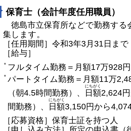
保育士（会計年度任用職員）
徳島市立保育所などで勤務する
集します。
［任用期間］令和3年3月31日ま
［給与］
フルタイム勤務＝月額17万928円か
パートタイム勤務＝月額11万2,48
にちがく
（朝4.5時間勤務）、
日額
2,624
にちがく
間勤務）、
日額
3,150円から4,
［応募資格］保育士証を持つ人
［申し込み方法］所定の申込書（