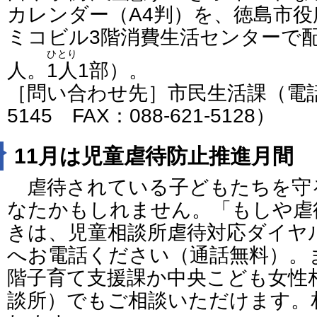
カレンダー（A4判）を、徳島市役
ミコビル3階消費生活センターで配
ひとり
人。
1人
1部）。
［問い合わせ先］市民生活課（電話番号
5145 FAX：088-621-5128）
11月は児童虐待防止推進月間
虐待されている子どもたちを守
なたかもしれません。「もしや虐
きは、児童相談所虐待対応ダイヤル
へお電話ください（通話無料）。
階子育て支援課か中央こども女性
談所）でもご相談いただけます。