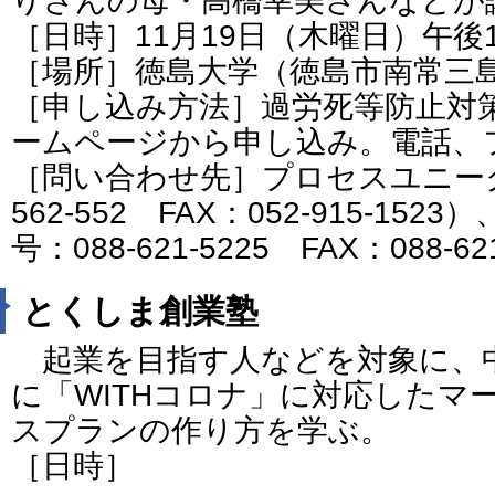
りさんの母・高橋
幸美
さんなどが
［日時］11月19日（木曜日）午後
［場所］徳島大学（徳島市南常三島
［申し込み方法］過労死等防止対
ームページから申し込み。電話、
［問い合わせ先］プロセスユニーク
562-552 FAX：052-915-1
号：088-621-5225 FAX：088-62
とくしま創業塾
起業を目指す人などを対象に、
に「WITHコロナ」に対応したマ
スプランの作り方を学ぶ。
［日時］