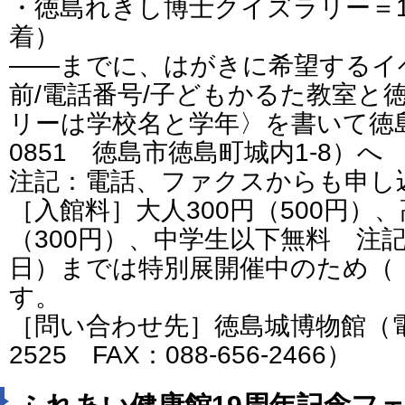
・徳島れきし博士クイズラリー＝1
着）
――までに、はがきに希望するイ
前/電話番号/子どもかるた教室と
リーは学校名と学年〉を書いて徳島
0851 徳島市徳島町城内1-8）へ
注記：電話、ファクスからも申し
［入館料］大人300円（500円）、
（300円）、中学生以下無料 注記
日）までは特別展開催中のため（
す。
［問い合わせ先］徳島城博物館（電話番
2525 FAX：088-656-2466）
ふれあい健康館19周年記念フ