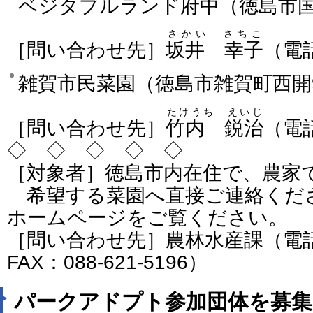
ベジタブルランド
府中
（徳島市
さかい さちこ
［問い合わせ先］
坂井 幸子
（電話
雑賀市民菜園（徳島市雑賀町西開9
たけうち えいじ
［問い合わせ先］
竹内 鋭治
（電話
◇ ◇ ◇ ◇ ◇
［対象者］徳島市内在住で、農家
希望する菜園へ直接ご連絡くだ
ホームページをご覧ください。
［問い合わせ先］農林水産課（電話：0
FAX：088-621-5196）
パークアドプト参加団体を募集