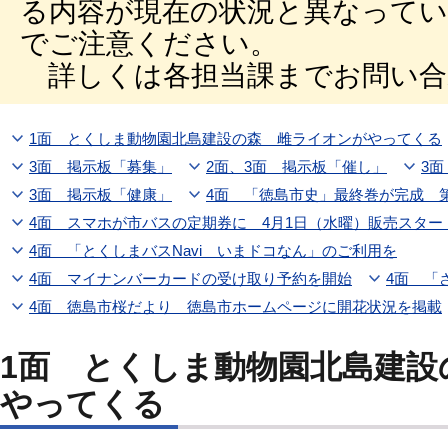
る内容が現在の状況と異なって
でご注意ください。
詳しくは各担当課までお問い合
1面 とくしま動物園北島建設の森 雌ライオンがやってくる
3面 掲示板「募集」
2面、3面 掲示板「催し」
3
3面 掲示板「健康」
4面 「徳島市史」最終巻が完成 
4面 スマホが市バスの定期券に 4月1日（水曜）販売スター
4面 「とくしまバスNavi いまドコなん」のご利用を
4面 マイナンバーカードの受け取り予約を開始
4面 「
4面 徳島市桜だより 徳島市ホームページに開花状況を掲載
1面 とくしま動物園北島建設
やってくる