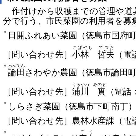
作付けから収穫までの管理や道
分で行う、市民菜園の利用者を募
日開ふれあい菜園（徳島市国府
こばやし てつお
［問い合わせ先］
小林 哲夫
（電話
ろんでん
論田
さわやか農園（徳島市論田
うらかわ みのる
［問い合わせ先］
浦川 實
（電話：0
しらさぎ菜園（徳島市下町南丁
［問い合わせ先］農林水産課（電話：08
こう