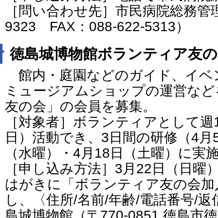
［問い合わせ先］市民病院総務管理課（
9323 FAX：088-622-5313）
徳島城博物館ボランティア友の
館内・庭園などのガイド、イベ
ミュージアムショップの運営など
友の会」の会員を募集。
［対象者］ボランティアとして週
日）活動でき、3日間の研修（4月5
（水曜）・4月18日（土曜）に実
［申し込み方法］3月22日（日曜
はがきに「ボランティア友の会加
し、〈住所/名前/年齢/電話番号/
島城博物館（〒770-0851 徳島市