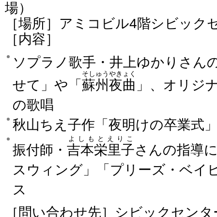
場）
［場所］アミコビル4階シビック
［内容］
ソプラノ歌手・井上ゆかりさん
そしゅうやきょく
せて」や「
蘇州夜曲
」、オリジ
の歌唱
秋山ちえ子作「夜明けの卒業式
よしもとえりこ
振付師・
吉本栄里子
さんの指導
スウィング」「プリーズ・ベイ
ス
［問い合わせ先］シビックセンター（