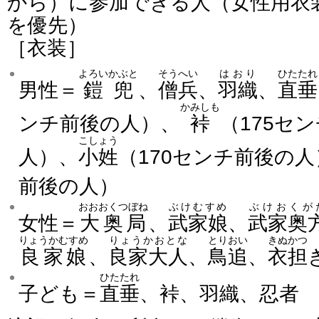
から）に参加できる人（女性用衣
を優先）
［衣装］
よろいかぶと
そうへい
はおり
ひたたれ
男性＝
鎧兜
、
僧兵
、
羽織
、
直垂
かみしも
ンチ前後の人）、
裃
（175セ
こしょう
人）、
小姓
（170センチ前後の人
前後の人）
おおおくつぼね
ぶけむすめ
ぶけおくが
女性＝
大奥局
、
武家娘
、
武家奥
りょうかむすめ
りょうかおとな
とりおい
きぬかつ
良家娘
、
良家大人
、
鳥追
、
衣担
ひたたれ
子ども＝
直垂
、裃、羽織、忍者