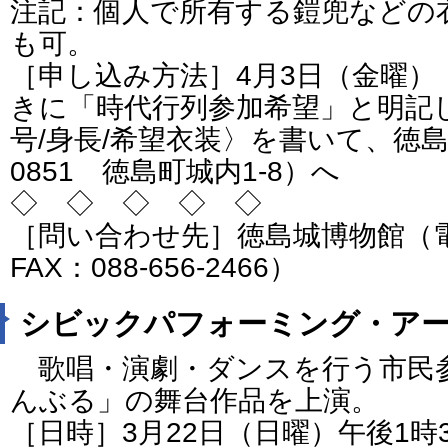
注記：個人で所有する鎧兜などの
も可。
［申し込み方法］4月3日（金曜）
きに「時代行列参加希望」と明記し
号/身長/希望衣装〉を書いて、徳島
0851 徳島町城内1-8）へ
◇ ◇ ◇ ◇ ◇
［問い合わせ先］徳島城博物館（電話：
FAX：088-656-2466）
シビックパフォーミング・ア
歌唱・演劇・ダンスを行う市民
んぶる」の舞台作品を上演。
［日時］3月22日（日曜）午後1時