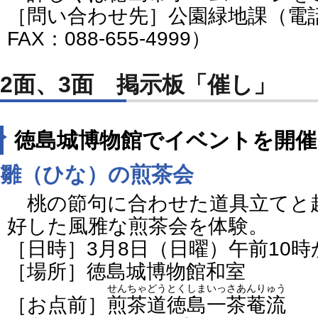
［問い合わせ先］公園緑地課（電話：0
FAX：088-655-4999）
2面、3面 掲示板「催し」
徳島城博物館でイベントを開催
雛（ひな）の煎茶会
桃の節句に合わせた道具立てと
好した風雅な煎茶会を体験。
［日時］3月8日（日曜）午前10時
［場所］徳島城博物館和室
せんちゃどうとくしまいっさあんりゅう
［お点前］
煎茶道徳島一茶菴流