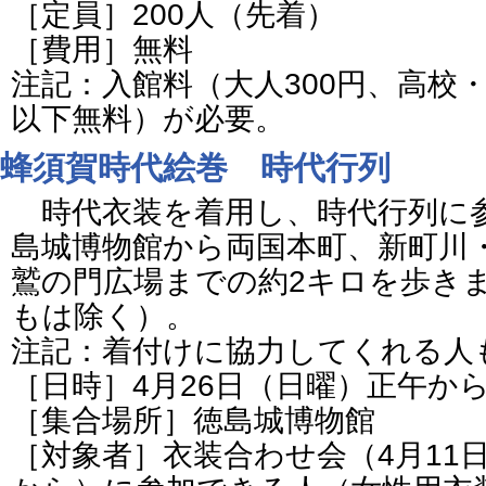
［定員］200人（先着）
［費用］無料
注記：入館料（大人300円、高校・
以下無料）が必要。
蜂須賀時代絵巻 時代行列
時代衣装を着用し、時代行列に
島城博物館から両国本町、新町川
鷲の門広場までの約2キロを歩き
もは除く）。
注記：着付けに協力してくれる人
［日時］4月26日（日曜）正午か
［集合場所］徳島城博物館
［対象者］衣装合わせ会（4月11日