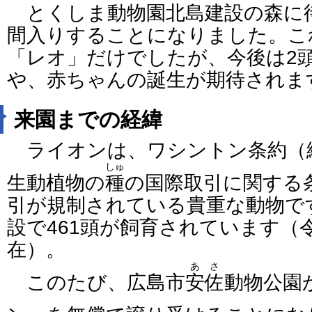
とくしま動物園北島建設の森に
間入りすることになりました。こ
「レオ」だけでしたが、今後は2
や、赤ちゃんの誕生が期待されま
来園までの経緯
ライオンは、ワシントン条約（
しゅ
生動植物の
種
の国際取引に関する
引が規制されている貴重な動物で
設で461頭が飼育されています（
在）。
あさ
このたび、広島市
安佐
動物公園