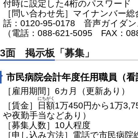
付時に設定した4桁のパスワード
［問い合わせ先］マイナンバー総
話：0120-95-0178 音声ガイ
（電話：088-621-5095 FAX：088
3面 掲示板「募集」
市民病院会計年度任用職員（看
［雇用期間］6カ月（更新あり）
にちがく
［賃金］
日額
1万450円から1万3,
や夜勤手当などあり）
［募集人数］10人程度
［申し込み方法］電話で市民病院