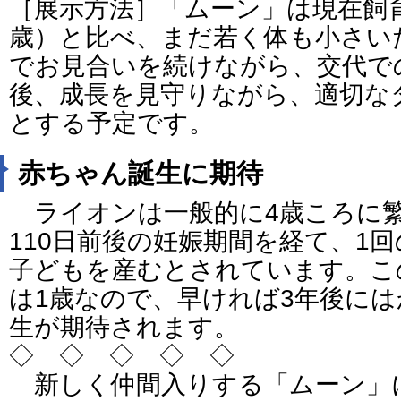
［展示方法］「ムーン」は現在飼
歳）と比べ、まだ若く体も小さい
でお見合いを続けながら、交代で
後、成長を見守りながら、適切な
とする予定です。
赤ちゃん誕生に期待
ライオンは一般的に4歳ころに繁
110日前後の妊娠期間を経て、1回
子どもを産むとされています。こ
は1歳なので、早ければ3年後に
生が期待されます。
◇ ◇ ◇ ◇ ◇
新しく仲間入りする「ムーン」