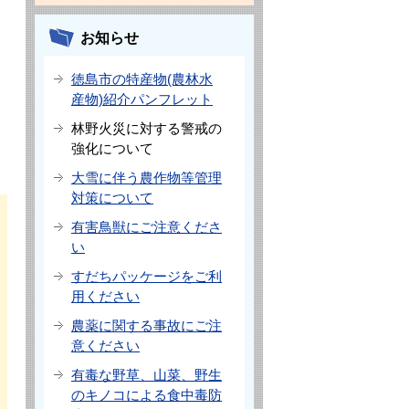
お知らせ
徳島市の特産物(農林水
産物)紹介パンフレット
林野火災に対する警戒の
強化について
大雪に伴う農作物等管理
対策について
有害鳥獣にご注意くださ
い
すだちパッケージをご利
用ください
農薬に関する事故にご注
意ください
有毒な野草、山菜、野生
のキノコによる食中毒防