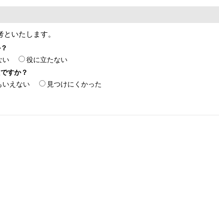
考といたします。
か？
ない
役に立たない
たですか？
もいえない
見つけにくかった