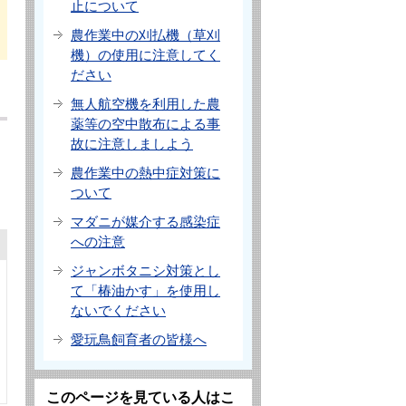
止について
農作業中の刈払機（草刈
機）の使用に注意してく
ださい
無人航空機を利用した農
薬等の空中散布による事
故に注意しましよう
農作業中の熱中症対策に
ついて
マダニが媒介する感染症
への注意
ジャンボタニシ対策とし
て「椿油かす」を使用し
ないでください
愛玩鳥飼育者の皆様へ
このページを見ている人はこ