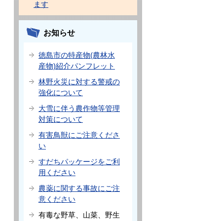
ます
お知らせ
徳島市の特産物(農林水
産物)紹介パンフレット
林野火災に対する警戒の
強化について
大雪に伴う農作物等管理
対策について
有害鳥獣にご注意くださ
い
すだちパッケージをご利
用ください
農薬に関する事故にご注
意ください
有毒な野草、山菜、野生