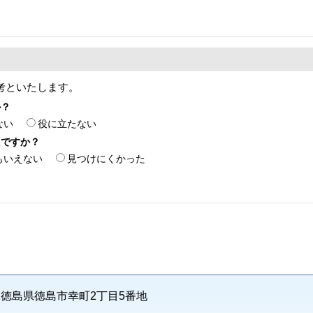
考といたします。
か？
ない
役に立たない
たですか？
もいえない
見つけにくかった
71 徳島県徳島市幸町2丁目5番地