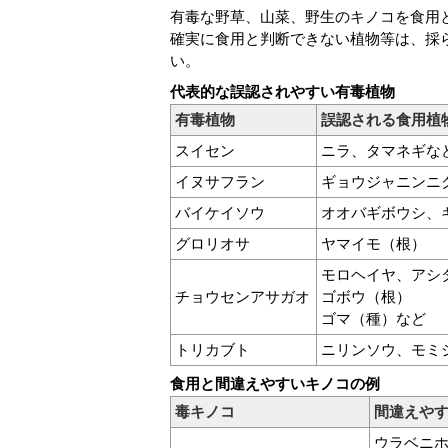
有毒な野草、山菜、野生のキノコを食用
確実に食用と判断できない植物等は、採
い。
代表的な誤認されやすい有毒植物
有毒植物
誤認される食用植
スイセン
ニラ、タマネギな
イヌサフラン
ギョウジャニンニ
バイケイソウ
オオバギボウシ、
グロリオサ
ヤマイモ（根）
モロヘイヤ、アシ
チョウセンアサガオ
ゴボウ（根）
ゴマ（種）など
トリカブト
ニリンソウ、モミ
食用と間違えやすいキノコの例
毒キノコ
間違えや
ウラベニ