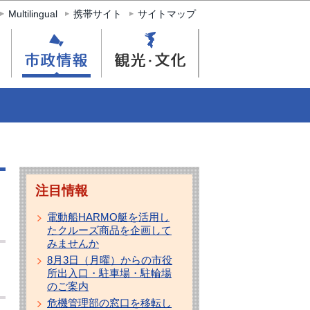
Multilingual
携帯サイト
サイトマップ
注目情報
電動船HARMO艇を活用し
たクルーズ商品を企画して
みませんか
8月3日（月曜）からの市役
所出入口・駐車場・駐輪場
のご案内
危機管理部の窓口を移転し