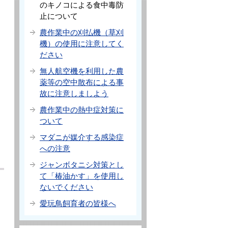
のキノコによる食中毒防
止について
農作業中の刈払機（草刈
機）の使用に注意してく
ださい
無人航空機を利用した農
薬等の空中散布による事
故に注意しましよう
農作業中の熱中症対策に
ついて
マダニが媒介する感染症
への注意
ジャンボタニシ対策とし
て「椿油かす」を使用し
ないでください
愛玩鳥飼育者の皆様へ