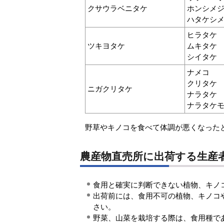
クサウラベニタケ
ホンシメ
ハタケシ
ヒラタケ
ツキヨタケ
ムキタケ
シイタケ
ナメコ
クリタケ
ニガクリタケ
ナラタケ
ナラタケ
野草やキノコを食べて体調が悪くなった
農産物直売所に出荷する生産
食用と確実に判断できない植物、キノ
出荷前には、食用不可の植物、キノコ
さい。
野菜、山菜を栽培する際は、食用種で