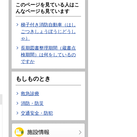
このページを見ている人はこ
んなページも見ています
梯子付き消防自動車（はし
ごつきしょうぼうじどうし
ゃ）
長期図書整理期間（蔵書点
検期間）は何をしているの
ですか
もしものとき
救急診療
消防・防災
交通安全・防犯