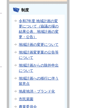
制度
令和7年度 地域計画の変
更について（協議の場の
結果公表、地域計画の変
更・公告）
地域計画の変更について
地域計画変更案の公告等
について
地域計画からの除外申出
について
地域計画への移行に伴う
留意点
地産地消・ブランド化
き
市民菜園
農業委員会