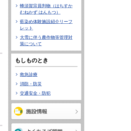
蜂須賀宗員判物（はちすか
むねかず はんもつ）
藍染め体験施設紹介リーフ
レット
大雪に伴う農作物等管理対
策について
もしものとき
救急診療
消防・防災
交通安全・防犯