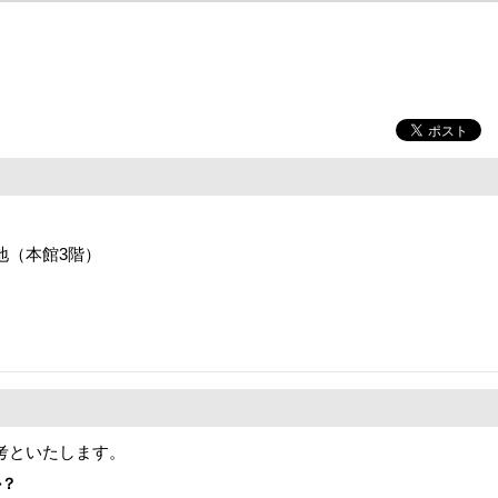
番地（本館3階）
考といたします。
か？