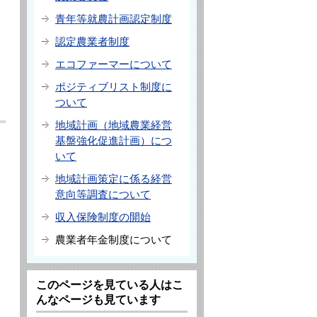
青年等就農計画認定制度
認定農業者制度
エコファーマーについて
ポジティブリスト制度に
ついて
地域計画（地域農業経営
基盤強化促進計画）につ
いて
地域計画策定に係る経営
意向等調査について
収入保険制度の開始
農業者年金制度について
このページを見ている人はこ
んなページも見ています