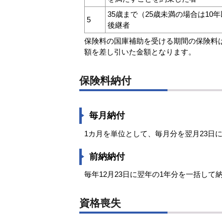
35歳まで（25歳未満の場合は1
5
後継者
保険料の国庫補助を受ける期間の保険料
額を差し引いた金額となります。
保険料納付
毎月納付
1カ月を単位として、毎月分を翌月23日
前納納付
毎年12月23日に翌年の1年分を一括して
資格喪失