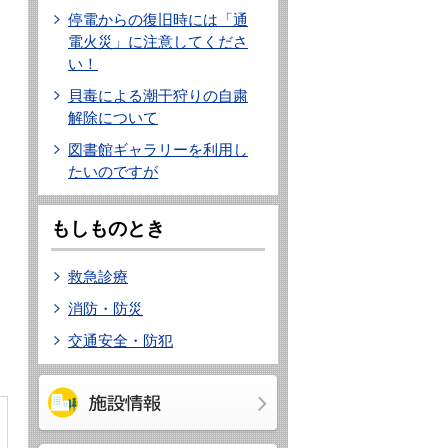
停電からの復旧時には「通
電火災」に注意してくださ
い！
貝毒による潮干狩りの自粛
解除について
図書館ギャラリーを利用し
たいのですが
もしものとき
救急診療
消防・防災
交通安全・防犯