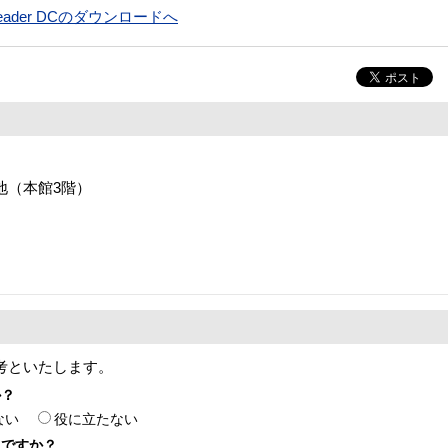
t Reader DCのダウンロードへ
番地（本館3階）
考といたします。
か？
ない
役に立たない
たですか？