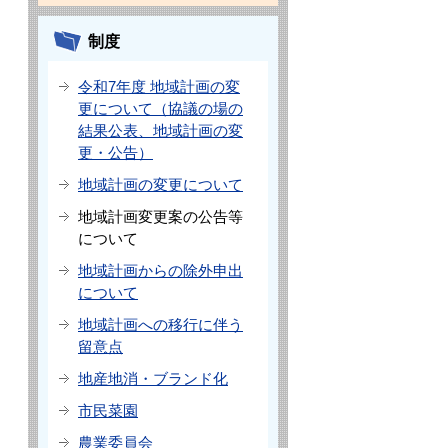
制度
令和7年度 地域計画の変
更について（協議の場の
結果公表、地域計画の変
更・公告）
地域計画の変更について
地域計画変更案の公告等
について
地域計画からの除外申出
について
地域計画への移行に伴う
留意点
地産地消・ブランド化
市民菜園
農業委員会