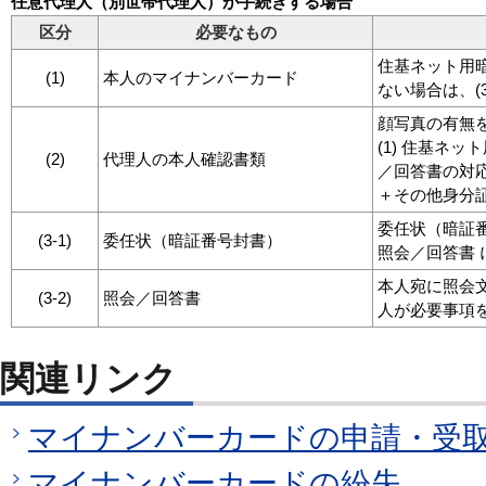
任意代理人（別世帯代理人）が手続きする場合
区分
必要なもの
住基ネット用
(1)
本人のマイナンバーカード
ない場合は、(
顔写真の有無
(1) 住基ネッ
(2)
代理人の本人確認書類
／回答書の対
＋その他身分
委任状（暗証番
(3-1)
委任状（暗証番号封書）
照会／回答書
本人宛に照会
(3-2)
照会／回答書
人が必要事項
関連リンク
マイナンバーカードの申請・受
マイナンバーカードの紛失