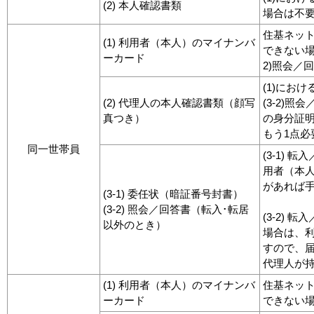
(2) 本人確認書類
場合は不
住基ネッ
(1) 利用者（本人）のマイナンバ
できない場
ーカード
2)照会／
(1)にお
(2) 代理人の本人確認書類（顔写
(3-2)
真つき）
の身分証
もう1点必
同一世帯員
(3-1)
用者（本
があれば
(3-1) 委任状（暗証番号封書）
(3-2) 照会／回答書（転入･転居
(3-2)
以外のとき）
場合は、
すので、
代理人が
(1) 利用者（本人）のマイナンバ
住基ネッ
ーカード
できない