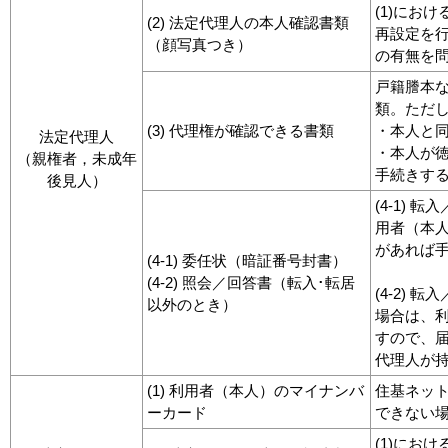
(1)にお
(2) 法定代理人の本人確認書類
再設定を
（顔写真つき）
の有無を
戸籍謄本
類。ただ
(3) 代理権が確認できる書類
・本人と
法定代理人
・本人が
（親権者，未成年
手続きす
後見人）
(4-1)
用者（本
があれば
(4-1) 委任状（暗証番号封書）
(4-2) 照会／回答書（転入･転居
(4-2)
以外のとき）
場合は、
すので、
代理人が
(1) 利用者（本人）のマイナンバ
住基ネッ
ーカード
できない
(1)にお