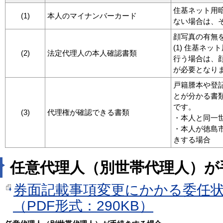
住基ネット用
(1)
本人のマイナンバーカード
ない場合は、
顔写真の有無
(1) 住基ネ
(2)
法定代理人の本人確認書類
行う場合は、
が必要となり
戸籍謄本や登
とが分かる書
です。
(3)
代理権が確認できる書類
・本人と同一
・本人が徳島
きする場合
任意代理人（別世帯代理人）が
券面記載事項変更にかかる委任
（PDF形式：290KB）