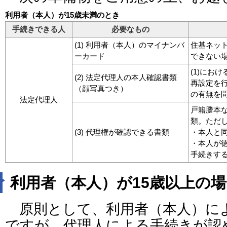
利用者（本人）が15歳未満のとき
手続きできる人
必要なもの
(1) 利用者（本人）のマイナンバ
住基ネッ
ーカード
できない
(1)にお
(2) 法定代理人の本人確認書類
再設定を
（顔写真つき）
の有無を
法定代理人
戸籍謄本
類。ただ
(3) 代理権が確認できる書類
・本人と
・本人が
手続きす
利用者（本人）が15歳以上の場
原則として、利用者（本人）に
ですが、代理人による手続きが認