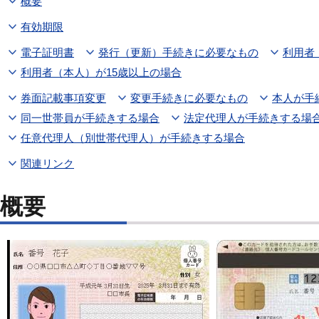
概要
有効期限
電子証明書
発行（更新）手続きに必要なもの
利用者
利用者（本人）が15歳以上の場合
券面記載事項変更
変更手続きに必要なもの
本人が手
同一世帯員が手続きする場合
法定代理人が手続きする場
任意代理人（別世帯代理人）が手続きする場合
関連リンク
概要