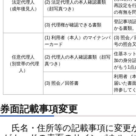
法定代理人
(2) 法定代理人の本人確認書類
再設定を
（成年後見人）
（顔写真つき）
の有無を
登記事項
(3) 代理権が確認できる書類
かる書類
(1) 利用者（本人）のマイナンバ
(3) 照
ーカード
号の照合
住基ネッ
任意代理人
(2) 代理人の本人確認書類（顔写
加の身分
（別世帯の代理
真つき）
がもう1点
人）
利用者（
(3) 照会／回答書
届いた書
持参して
券面記載事項変更
氏名・住所等の記載事項に変更