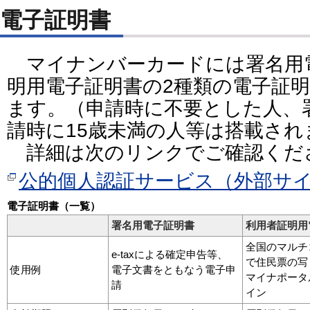
電子証明書
マイナンバーカードには署名用
明用電子証明書の2種類の電子証
ます。（申請時に不要とした人、
請時に15歳未満の人等は搭載され
詳細は次のリンクでご確認くだ
公的個人認証サービス（外部サ
電子証明書（一覧）
署名用電子証明書
利用者証明用
全国のマルチ
e-taxによる確定申告等、
で住民票の写
使用例
電子文書をともなう電子申
マイナポータ
請
イン