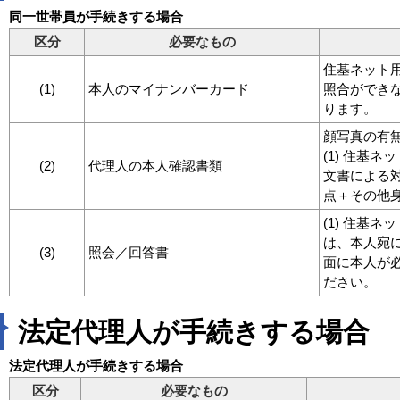
同一世帯員が手続きする場合
区分
必要なもの
住基ネット
(1)
本人のマイナンバーカード
照合ができな
ります。
顔写真の有
(1) 住基
(2)
代理人の本人確認書類
文書による
点＋その他
(1) 住基
は、本人宛
(3)
照会／回答書
面に本人が
ださい。
法定代理人が手続きする場合
法定代理人が手続きする場合
区分
必要なもの