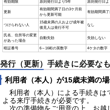
有効期限
原則発行日より5年
原則発行日よ
有効期間満了日の3ケ月前
更新
有効期間満了
から更新可能
15歳未満の人および成年被
つけられない人
なし
後見人は発行不可
氏名、住所等の変更
自動失効
失効しない
があった場合
暗証番号
6～16桁の英数字
4ケタの数字
発行（更新）手続きに必要な
利用者（本人）が15歳未満の場
利用者（本人）による手続きは
よる来庁手続きが必要です。
次の準備物をご用意の上、お越